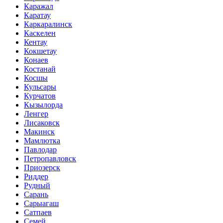
Каражал
Каратау
Каркаралинск
Каскелен
Кентау
Кокшетау
Конаев
Костанай
Косшы
Кульсары
Курчатов
Кызылорда
Ленгер
Лисаковск
Макинск
Мамлютка
Павлодар
Петропавловск
Приозерск
Риддер
Рудный
Сарань
Сарыагаш
Сатпаев
Семей