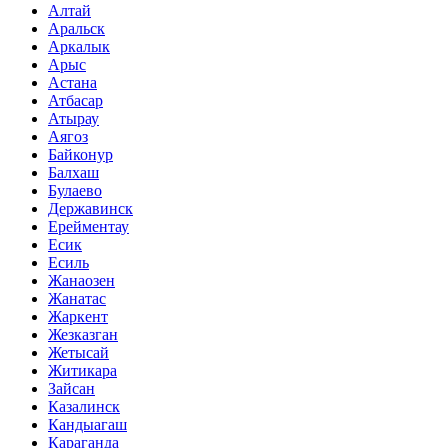
Алтай
Аральск
Аркалык
Арыс
Астана
Атбасар
Атырау
Аягоз
Байконур
Балхаш
Булаево
Державинск
Ерейментау
Есик
Есиль
Жанаозен
Жанатас
Жаркент
Жезказган
Жетысай
Житикара
Зайсан
Казалинск
Кандыагаш
Караганда