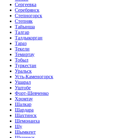
Сергеевка
Серебрянск
Степногорск
Степняк
Тайынша
Талгар
Талдыкорган
Тараз
Текели
Темиртау
Тобыл
Туркестан
Уральск
Усть-Каменогорск
Ушарал
Уштобе
Форт-Шевченко
Хромтау
Шалкар
Шардара
Шахтинск
Шемонаиха
Шу
Шымкент
Щучинск