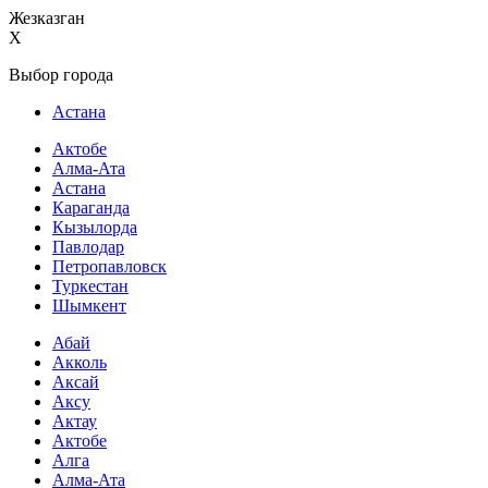
Жезказган
X
Выбор города
Астана
Актобе
Алма-Ата
Астана
Караганда
Кызылорда
Павлодар
Петропавловск
Туркестан
Шымкент
Абай
Акколь
Аксай
Аксу
Актау
Актобе
Алга
Алма-Ата