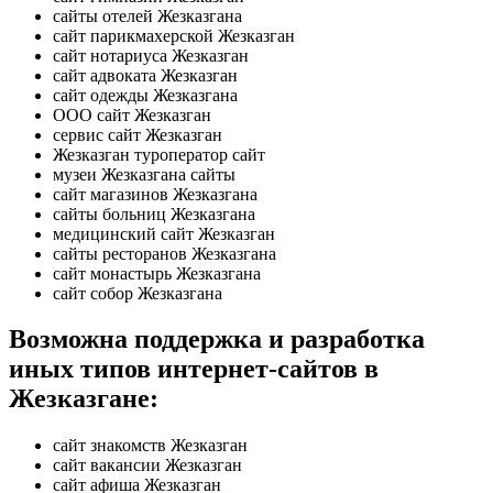
сайты отелей Жезказгана
сайт парикмахерской Жезказган
сайт нотариуса Жезказган
сайт адвоката Жезказган
сайт одежды Жезказгана
ООО сайт Жезказган
сервис сайт Жезказган
Жезказган туроператор сайт
музеи Жезказгана сайты
сайт магазинов Жезказгана
сайты больниц Жезказгана
медицинский сайт Жезказган
сайты ресторанов Жезказгана
сайт монастырь Жезказгана
сайт собор Жезказгана
Возможна поддержка и разработка
иных типов интернет-сайтов в
Жезказгане:
сайт знакомств Жезказган
сайт вакансии Жезказган
сайт афиша Жезказган