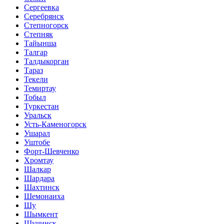
Сергеевка
Серебрянск
Степногорск
Степняк
Тайынша
Талгар
Талдыкорган
Тараз
Текели
Темиртау
Тобыл
Туркестан
Уральск
Усть-Каменогорск
Ушарал
Уштобе
Форт-Шевченко
Хромтау
Шалкар
Шардара
Шахтинск
Шемонаиха
Шу
Шымкент
Щучинск