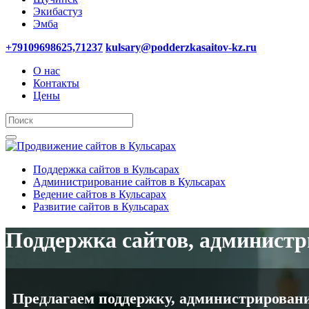
Экибастуз
Эмба
+79109698625,71237
kulsary@podderzkasaitov-kz.ru
О нас
Контакты
Цены
Поддержка сайтов в Кульсарах
Администрирование сайтов в Кульсарах
Ведение сайтов в Кульсарах
Развитие сайтов в Кульсарах
Поддержка сайтов, администри
Предлагаем поддержку, администрирование