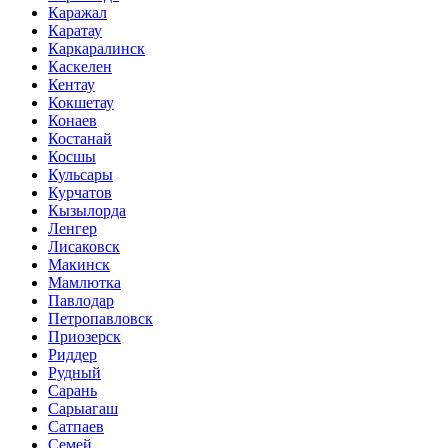
Каражал
Каратау
Каркаралинск
Каскелен
Кентау
Кокшетау
Конаев
Костанай
Косшы
Кульсары
Курчатов
Кызылорда
Ленгер
Лисаковск
Макинск
Мамлютка
Павлодар
Петропавловск
Приозерск
Риддер
Рудный
Сарань
Сарыагаш
Сатпаев
Семей