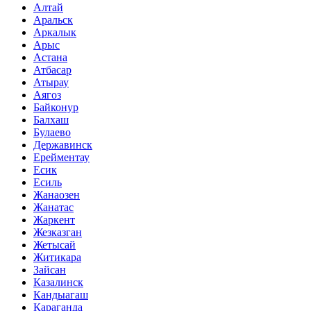
Алтай
Аральск
Аркалык
Арыс
Астана
Атбасар
Атырау
Аягоз
Байконур
Балхаш
Булаево
Державинск
Ерейментау
Есик
Есиль
Жанаозен
Жанатас
Жаркент
Жезказган
Жетысай
Житикара
Зайсан
Казалинск
Кандыагаш
Караганда