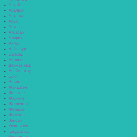
Алтай
Аральск
Аркалык
Арыс
Астана
Атбасар
Атырау
Аягоз
Байконур
Балхаш
Булаево
Державинск
Ерейментау
Есик
Есиль
Жанаозен
Жанатас
Жаркент
Жезказган
Жетысай
Житикара
Зайсан
Казалинск
Кандыагаш