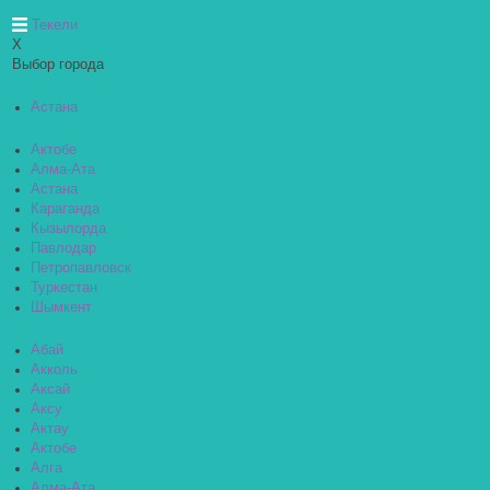
Текели
X
Выбор города
Астана
Актобе
Алма-Ата
Астана
Караганда
Кызылорда
Павлодар
Петропавловск
Туркестан
Шымкент
Абай
Акколь
Аксай
Аксу
Актау
Актобе
Алга
Алма-Ата