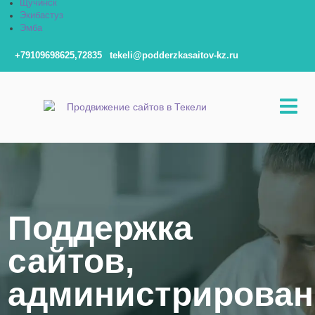
Щучинск
Экибастуз
Эмба
+79109698625,72835
tekeli@podderzkasaitov-kz.ru
Поддержка
сайтов,
администрирован