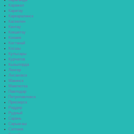
Караганда
Каражал
Каратау
Каркаралинск
Каскелен
Кентау
Кокшетау
Конаев
Костанай
Косшы
Кульсары
Курчатов
Кызылорда
Ленгер
Лисаковск
Макинск
Мамлютка
Павлодар
Петропавловск
Приозерск
Риддер
Рудный
Сарань
Сарыагаш
Сатпаев