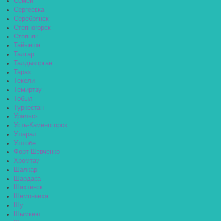
Семей
Сергеевка
Серебрянск
Степногорск
Степняк
Тайынша
Талгар
Талдыкорган
Тараз
Текели
Темиртау
Тобыл
Туркестан
Уральск
Усть-Каменогорск
Ушарал
Уштобе
Форт-Шевченко
Хромтау
Шалкар
Шардара
Шахтинск
Шемонаиха
Шу
Шымкент