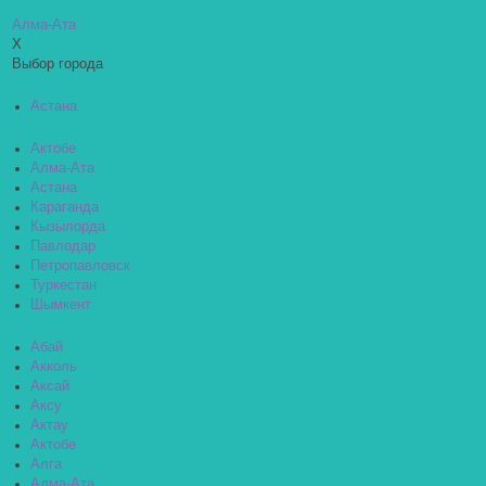
Алма-Ата
X
Выбор города
Астана
Актобе
Алма-Ата
Астана
Караганда
Кызылорда
Павлодар
Петропавловск
Туркестан
Шымкент
Абай
Акколь
Аксай
Аксу
Актау
Актобе
Алга
Алма-Ата