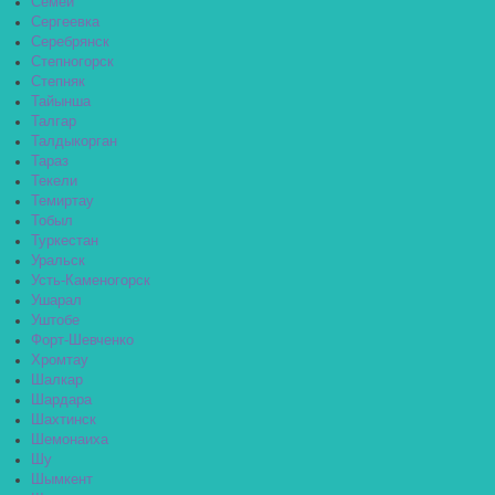
Семей
Сергеевка
Серебрянск
Степногорск
Степняк
Тайынша
Талгар
Талдыкорган
Тараз
Текели
Темиртау
Тобыл
Туркестан
Уральск
Усть-Каменогорск
Ушарал
Уштобе
Форт-Шевченко
Хромтау
Шалкар
Шардара
Шахтинск
Шемонаиха
Шу
Шымкент