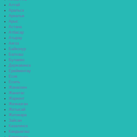
Алтай
Аральск
Аркалык
Арыс
Астана
Атбасар
Атырау
Аягоз
Байконур
Балхаш
Булаево
Державинск
Ерейментау
Есик
Есиль
Жанаозен
Жанатас
Жаркент
Жезказган
Жетысай
Житикара
Зайсан
Казалинск
Кандыагаш