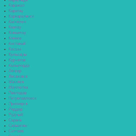
Караганда
Каражал
Каратау
Каркаралинск
Каскелен
Кентау
Кокшетау
Конаев
Костанай
Косшы
Кульсары
Курчатов
Кызылорда
Ленгер
Лисаковск
Макинск
Мамлютка
Павлодар
Петропавловск
Приозерск
Риддер
Рудный
Сарань
Сарыагаш
Сатпаев