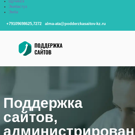
Щучинск
Экибастуз
Эмба
+79109698625,7272
alma-ata@podderzkasaitov-kz.ru
Поддержка
сайтов,
администрирован