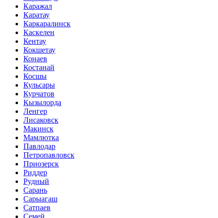
Каражал
Каратау
Каркаралинск
Каскелен
Кентау
Кокшетау
Конаев
Костанай
Косшы
Кульсары
Курчатов
Кызылорда
Ленгер
Лисаковск
Макинск
Мамлютка
Павлодар
Петропавловск
Приозерск
Риддер
Рудный
Сарань
Сарыагаш
Сатпаев
Семей