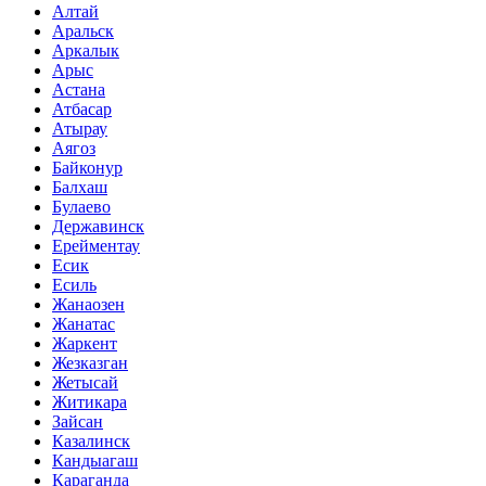
Алтай
Аральск
Аркалык
Арыс
Астана
Атбасар
Атырау
Аягоз
Байконур
Балхаш
Булаево
Державинск
Ерейментау
Есик
Есиль
Жанаозен
Жанатас
Жаркент
Жезказган
Жетысай
Житикара
Зайсан
Казалинск
Кандыагаш
Караганда