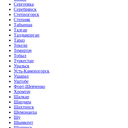
Сергеевка
Серебрянск
Степногорск
Степняк
Тайынша
Талгар
Талдыкорган
Тараз
Текели
Темиртау
Тобыл
Туркестан
Уральск
Усть-Каменогорск
Ушарал
Уштобе
Форт-Шевченко
Хромтау
Шалкар
Шардара
Шахтинск
Шемонаиха
Шу
Шымкент
Щучинск