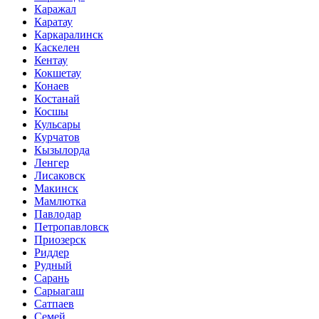
Каражал
Каратау
Каркаралинск
Каскелен
Кентау
Кокшетау
Конаев
Костанай
Косшы
Кульсары
Курчатов
Кызылорда
Ленгер
Лисаковск
Макинск
Мамлютка
Павлодар
Петропавловск
Приозерск
Риддер
Рудный
Сарань
Сарыагаш
Сатпаев
Семей