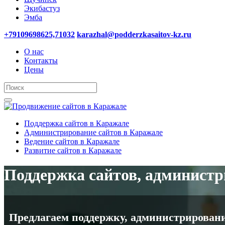
Экибастуз
Эмба
+79109698625,71032
karazhal@podderzkasaitov-kz.ru
О нас
Контакты
Цены
Поддержка сайтов в Каражале
Администрирование сайтов в Каражале
Ведение сайтов в Каражале
Развитие сайтов в Каражале
Поддержка сайтов, администри
Предлагаем поддержку, администрировани