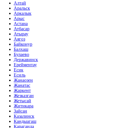
Алтай
Аральск
Аркалык
Арыс
Астана
Атбасар
Атырау
Аягоз
Байконур
Балхаш
Булаево
Державинск
Ерейментау
Есик
Есиль
Жанаозен
Жанатас
Жаркент
Жезказган
Жетысай
Житикара
Зайсан
Казалинск
Кандыагаш
Караганда