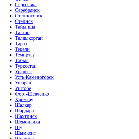
Сергеевка
Серебрянск
Степногорск
Степняк
Тайынша
Талгар
Талдыкорган
Тараз
Текели
Темиртау
Тобыл
Туркестан
Уральск
Усть-Каменогорск
Ушарал
Уштобе
Форт-Шевченко
Хромтау
Шалкар
Шардара
Шахтинск
Шемонаиха
Шу
Шымкент
Щучинск