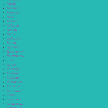
Алтай
Аральск
Аркалык
Арыс
Астана
Атбасар
Атырау
Аягоз
Байконур
Балхаш
Булаево
Державинск
Ерейментау
Есик
Есиль
Жанаозен
Жанатас
Жаркент
Жезказган
Жетысай
Житикара
Зайсан
Казалинск
Кандыагаш