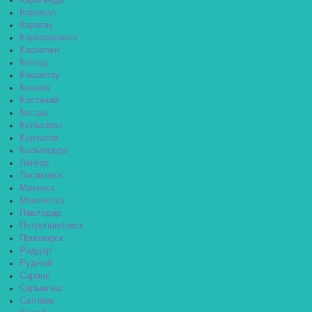
Караганда
Каражал
Каратау
Каркаралинск
Каскелен
Кентау
Кокшетау
Конаев
Костанай
Косшы
Кульсары
Курчатов
Кызылорда
Ленгер
Лисаковск
Макинск
Мамлютка
Павлодар
Петропавловск
Приозерск
Риддер
Рудный
Сарань
Сарыагаш
Сатпаев