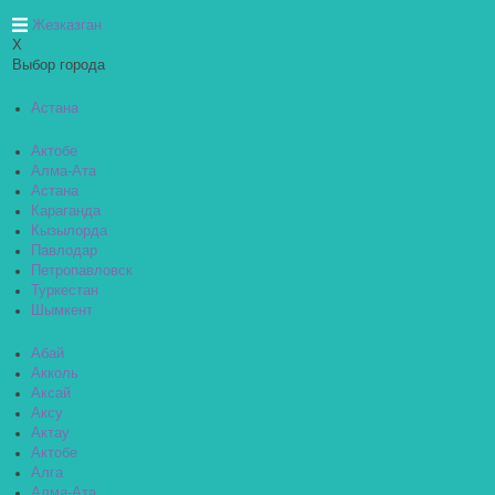
Жезказган
X
Выбор города
Астана
Актобе
Алма-Ата
Астана
Караганда
Кызылорда
Павлодар
Петропавловск
Туркестан
Шымкент
Абай
Акколь
Аксай
Аксу
Актау
Актобе
Алга
Алма-Ата