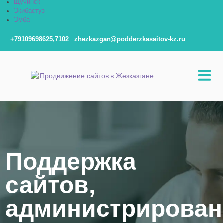
Щучинск
Экибастуз
Эмба
+79109698625,7102
zhezkazgan@podderzkasaitov-kz.ru
Поддержка
сайтов,
администрирован