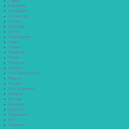
Семей
Сергеевка
Серебрянск
Степногорск
Степняк
Тайынша
Талгар
Талдыкорган
Тараз
Текели
Темиртау
Тобыл
Туркестан
Уральск
Усть-Каменогорск
Ушарал
Уштобе
Форт-Шевченко
Хромтау
Шалкар
Шардара
Шахтинск
Шемонаиха
Шу
Шымкент