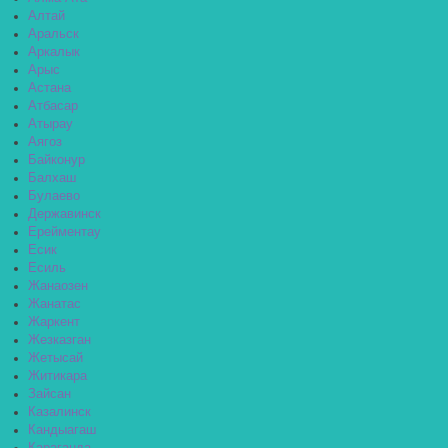
Алтай
Аральск
Аркалык
Арыс
Астана
Атбасар
Атырау
Аягоз
Байконур
Балхаш
Булаево
Державинск
Ерейментау
Есик
Есиль
Жанаозен
Жанатас
Жаркент
Жезказган
Жетысай
Житикара
Зайсан
Казалинск
Кандыагаш