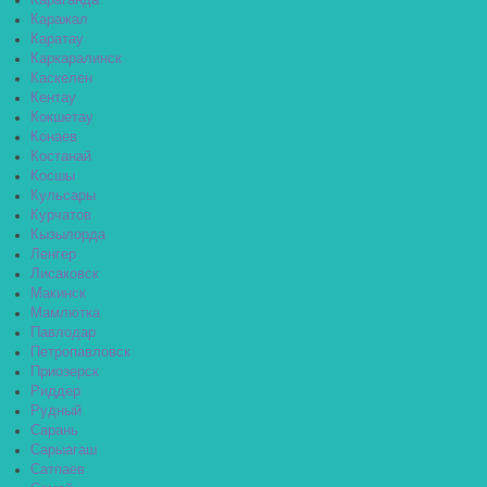
Караганда
Каражал
Каратау
Каркаралинск
Каскелен
Кентау
Кокшетау
Конаев
Костанай
Косшы
Кульсары
Курчатов
Кызылорда
Ленгер
Лисаковск
Макинск
Мамлютка
Павлодар
Петропавловск
Приозерск
Риддер
Рудный
Сарань
Сарыагаш
Сатпаев