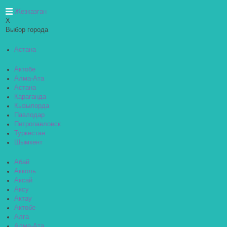
Жезказган
X
Выбор города
Астана
Актобе
Алма-Ата
Астана
Караганда
Кызылорда
Павлодар
Петропавловск
Туркестан
Шымкент
Абай
Акколь
Аксай
Аксу
Актау
Актобе
Алга
Алма-Ата