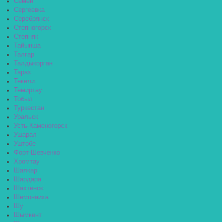
Семей
Сергеевка
Серебрянск
Степногорск
Степняк
Тайынша
Талгар
Талдыкорган
Тараз
Текели
Темиртау
Тобыл
Туркестан
Уральск
Усть-Каменогорск
Ушарал
Уштобе
Форт-Шевченко
Хромтау
Шалкар
Шардара
Шахтинск
Шемонаиха
Шу
Шымкент