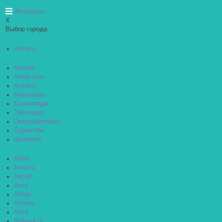
Жезказган
X
Выбор города
Астана
Актобе
Алма-Ата
Астана
Караганда
Кызылорда
Павлодар
Петропавловск
Туркестан
Шымкент
Абай
Акколь
Аксай
Аксу
Актау
Актобе
Алга
Алма-Ата