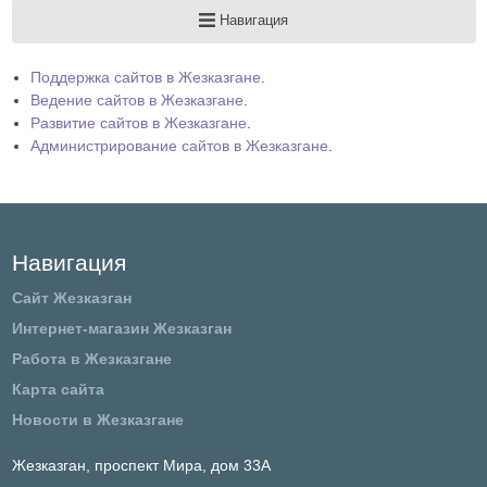
Навигация
Прайс-
Поддержка сайтов в Жезказгане
.
Ведение сайтов в Жезказгане
.
листы
Развитие сайтов в Жезказгане
.
Администрирование сайтов в Жезказгане
.
Навигация
Сайт Жезказган
Интернет-магазин Жезказган
Работа в Жезказгане
Карта сайта
Новости в Жезказгане
Жезказган,
проспект Мира, дом 33А