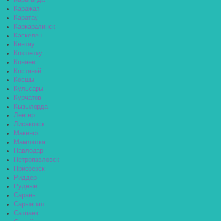
Караганда
Каражал
Каратау
Каркаралинск
Каскелен
Кентау
Кокшетау
Конаев
Костанай
Косшы
Кульсары
Курчатов
Кызылорда
Ленгер
Лисаковск
Макинск
Мамлютка
Павлодар
Петропавловск
Приозерск
Риддер
Рудный
Сарань
Сарыагаш
Сатпаев