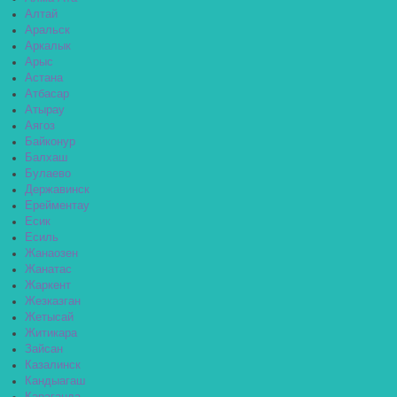
Алтай
Аральск
Аркалык
Арыс
Астана
Атбасар
Атырау
Аягоз
Байконур
Балхаш
Булаево
Державинск
Ерейментау
Есик
Есиль
Жанаозен
Жанатас
Жаркент
Жезказган
Жетысай
Житикара
Зайсан
Казалинск
Кандыагаш