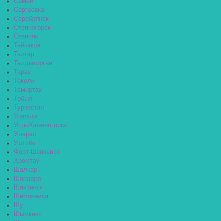
Семей
Сергеевка
Серебрянск
Степногорск
Степняк
Тайынша
Талгар
Талдыкорган
Тараз
Текели
Темиртау
Тобыл
Туркестан
Уральск
Усть-Каменогорск
Ушарал
Уштобе
Форт-Шевченко
Хромтау
Шалкар
Шардара
Шахтинск
Шемонаиха
Шу
Шымкент