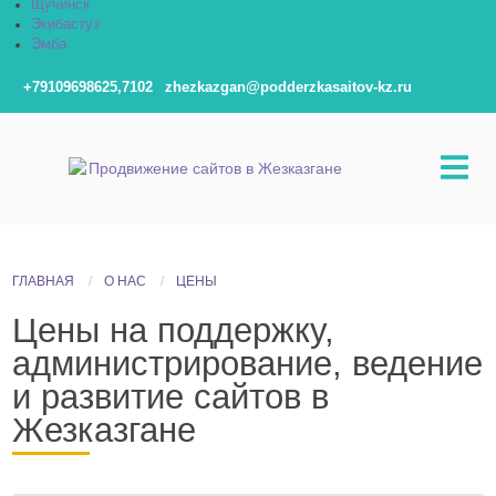
Щучинск
Экибастуз
Эмба
+79109698625,7102
zhezkazgan@podderzkasaitov-kz.ru
ГЛАВНАЯ
О НАС
ЦЕНЫ
Цены на поддержку,
администрирование, ведение
и развитие сайтов в
Жезказгане