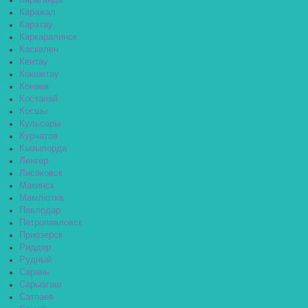
Караганда
Каражал
Каратау
Каркаралинск
Каскелен
Кентау
Кокшетау
Конаев
Костанай
Косшы
Кульсары
Курчатов
Кызылорда
Ленгер
Лисаковск
Макинск
Мамлютка
Павлодар
Петропавловск
Приозерск
Риддер
Рудный
Сарань
Сарыагаш
Сатпаев