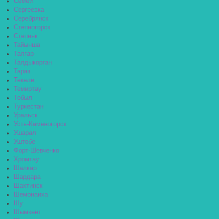
Семей
Сергеевка
Серебрянск
Степногорск
Степняк
Тайынша
Талгар
Талдыкорган
Тараз
Текели
Темиртау
Тобыл
Туркестан
Уральск
Усть-Каменогорск
Ушарал
Уштобе
Форт-Шевченко
Хромтау
Шалкар
Шардара
Шахтинск
Шемонаиха
Шу
Шымкент