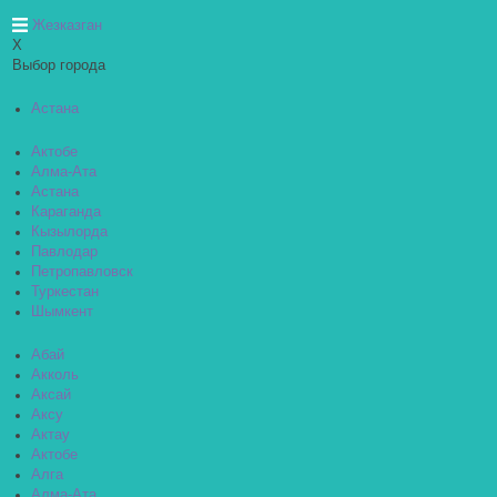
Жезказган
X
Выбор города
Астана
Актобе
Алма-Ата
Астана
Караганда
Кызылорда
Павлодар
Петропавловск
Туркестан
Шымкент
Абай
Акколь
Аксай
Аксу
Актау
Актобе
Алга
Алма-Ата