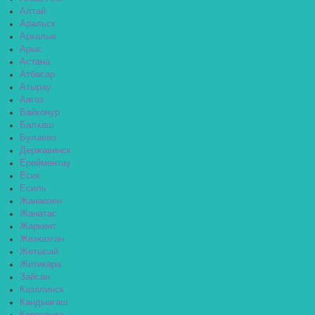
Алтай
Аральск
Аркалык
Арыс
Астана
Атбасар
Атырау
Аягоз
Байконур
Балхаш
Булаево
Державинск
Ерейментау
Есик
Есиль
Жанаозен
Жанатас
Жаркент
Жезказган
Жетысай
Житикара
Зайсан
Казалинск
Кандыагаш