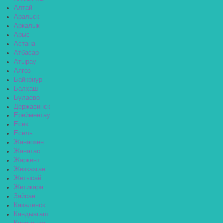
Алтай
Аральск
Аркалык
Арыс
Астана
Атбасар
Атырау
Аягоз
Байконур
Балхаш
Булаево
Державинск
Ерейментау
Есик
Есиль
Жанаозен
Жанатас
Жаркент
Жезказган
Жетысай
Житикара
Зайсан
Казалинск
Кандыагаш