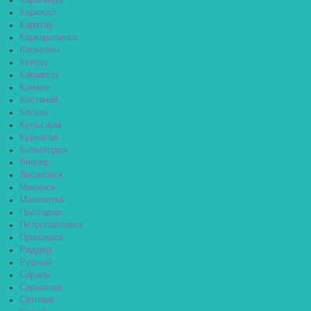
Караганда
Каражал
Каратау
Каркаралинск
Каскелен
Кентау
Кокшетау
Конаев
Костанай
Косшы
Кульсары
Курчатов
Кызылорда
Ленгер
Лисаковск
Макинск
Мамлютка
Павлодар
Петропавловск
Приозерск
Риддер
Рудный
Сарань
Сарыагаш
Сатпаев