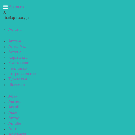
Аральск
X
Выбор города
Астана
Актобе
Алма-Ата
Астана
Караганда
Кызылорда
Павлодар
Петропавловск
Туркестан
Шымкент
Абай
Акколь
Аксай
Аксу
Актау
Актобе
Алга
Алма-Ата