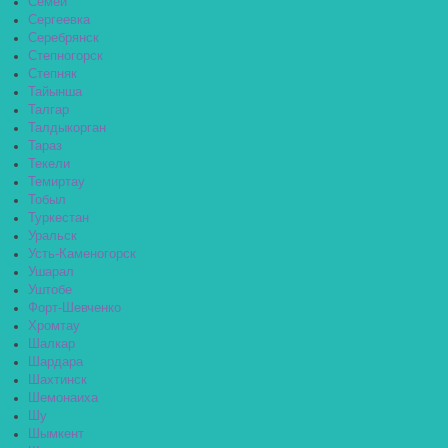
Семей
Сергеевка
Серебрянск
Степногорск
Степняк
Тайынша
Талгар
Талдыкорган
Тараз
Текели
Темиртау
Тобыл
Туркестан
Уральск
Усть-Каменогорск
Ушарал
Уштобе
Форт-Шевченко
Хромтау
Шалкар
Шардара
Шахтинск
Шемонаиха
Шу
Шымкент