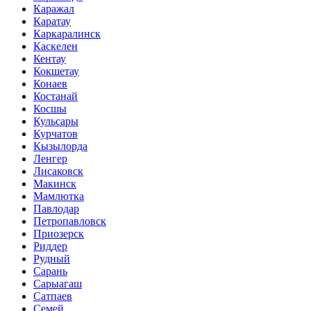
Каражал
Каратау
Каркаралинск
Каскелен
Кентау
Кокшетау
Конаев
Костанай
Косшы
Кульсары
Курчатов
Кызылорда
Ленгер
Лисаковск
Макинск
Мамлютка
Павлодар
Петропавловск
Приозерск
Риддер
Рудный
Сарань
Сарыагаш
Сатпаев
Семей