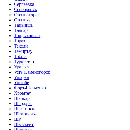
Сергеевка
Серебрянск
Степногорск
Степняк
Тайынша
Талгар
Талдыкорган
Тараз
Текели
Темиртау
Тобыл
Туркестан
Уральск
Усть-Каменогорск
Ушарал
Уштобе
Форт-Шевченко
Хромтау
Шалкар
Шардара
Шахтинск
Шемонаиха
Шу
Шымкент
Щучинск