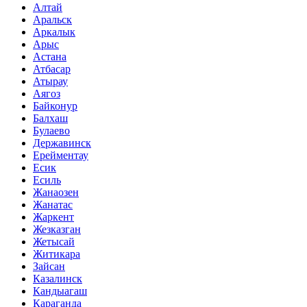
Алтай
Аральск
Аркалык
Арыс
Астана
Атбасар
Атырау
Аягоз
Байконур
Балхаш
Булаево
Державинск
Ерейментау
Есик
Есиль
Жанаозен
Жанатас
Жаркент
Жезказган
Жетысай
Житикара
Зайсан
Казалинск
Кандыагаш
Караганда