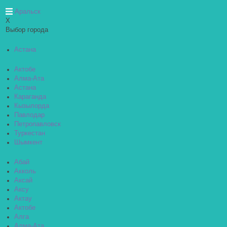
Аральск
X
Выбор города
Астана
Актобе
Алма-Ата
Астана
Караганда
Кызылорда
Павлодар
Петропавловск
Туркестан
Шымкент
Абай
Акколь
Аксай
Аксу
Актау
Актобе
Алга
Алма-Ата