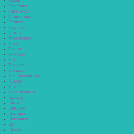
Семей
Сергеевка
Серебрянск
Степногорск
Степняк
Тайынша
Талгар
Талдыкорган
Тараз
Текели
Темиртау
Тобыл
Туркестан
Уральск
Усть-Каменогорск
Ушарал
Уштобе
Форт-Шевченко
Хромтау
Шалкар
Шардара
Шахтинск
Шемонаиха
Шу
Шымкент