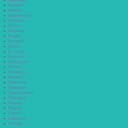
Караганда
Каражал
Каратау
Каркаралинск
Каскелен
Кентау
Кокшетау
Конаев
Костанай
Косшы
Кульсары
Курчатов
Кызылорда
Ленгер
Лисаковск
Макинск
Мамлютка
Павлодар
Петропавловск
Приозерск
Риддер
Рудный
Сарань
Сарыагаш
Сатпаев