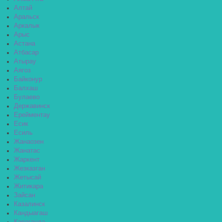
Алтай
Аральск
Аркалык
Арыс
Астана
Атбасар
Атырау
Аягоз
Байконур
Балхаш
Булаево
Державинск
Ерейментау
Есик
Есиль
Жанаозен
Жанатас
Жаркент
Жезказган
Жетысай
Житикара
Зайсан
Казалинск
Кандыагаш