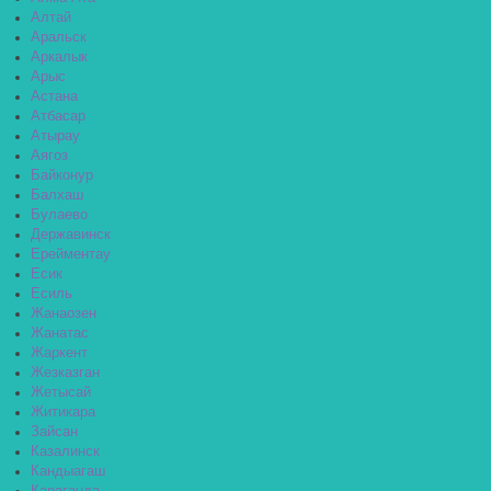
Алтай
Аральск
Аркалык
Арыс
Астана
Атбасар
Атырау
Аягоз
Байконур
Балхаш
Булаево
Державинск
Ерейментау
Есик
Есиль
Жанаозен
Жанатас
Жаркент
Жезказган
Жетысай
Житикара
Зайсан
Казалинск
Кандыагаш