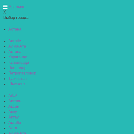
Аральск
X
Выбор города
Астана
Актобе
Алма-Ата
Астана
Караганда
Кызылорда
Павлодар
Петропавловск
Туркестан
Шымкент
Абай
Акколь
Аксай
Аксу
Актау
Актобе
Алга
Алма-Ата