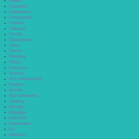
Семей
Сергеевка
Серебрянск
Степногорск
Степняк
Тайынша
Талгар
Талдыкорган
Тараз
Текели
Темиртау
Тобыл
Туркестан
Уральск
Усть-Каменогорск
Ушарал
Уштобе
Форт-Шевченко
Хромтау
Шалкар
Шардара
Шахтинск
Шемонаиха
Шу
Шымкент