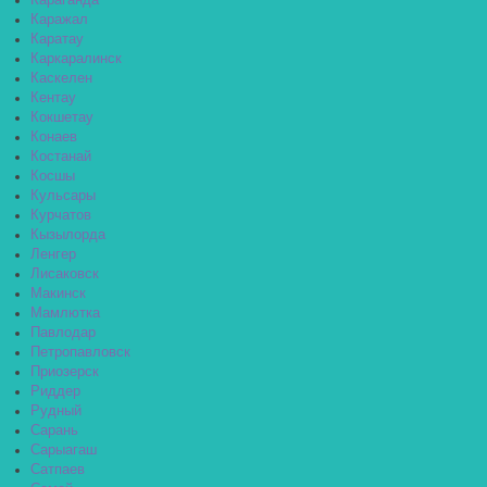
Караганда
Каражал
Каратау
Каркаралинск
Каскелен
Кентау
Кокшетау
Конаев
Костанай
Косшы
Кульсары
Курчатов
Кызылорда
Ленгер
Лисаковск
Макинск
Мамлютка
Павлодар
Петропавловск
Приозерск
Риддер
Рудный
Сарань
Сарыагаш
Сатпаев