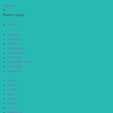
Аральск
X
Выбор города
Астана
Актобе
Алма-Ата
Астана
Караганда
Кызылорда
Павлодар
Петропавловск
Туркестан
Шымкент
Абай
Акколь
Аксай
Аксу
Актау
Актобе
Алга
Алма-Ата