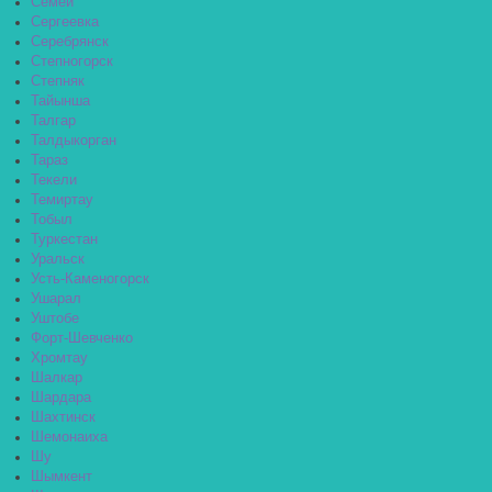
Семей
Сергеевка
Серебрянск
Степногорск
Степняк
Тайынша
Талгар
Талдыкорган
Тараз
Текели
Темиртау
Тобыл
Туркестан
Уральск
Усть-Каменогорск
Ушарал
Уштобе
Форт-Шевченко
Хромтау
Шалкар
Шардара
Шахтинск
Шемонаиха
Шу
Шымкент