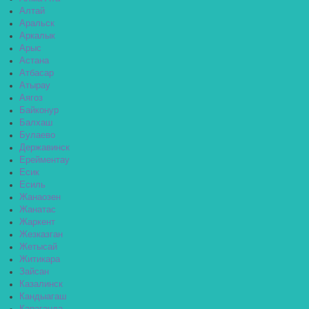
Алтай
Аральск
Аркалык
Арыс
Астана
Атбасар
Атырау
Аягоз
Байконур
Балхаш
Булаево
Державинск
Ерейментау
Есик
Есиль
Жанаозен
Жанатас
Жаркент
Жезказган
Жетысай
Житикара
Зайсан
Казалинск
Кандыагаш