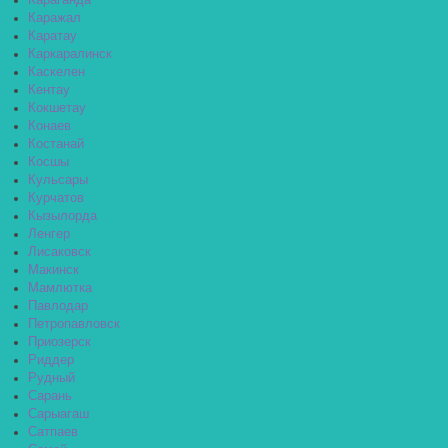
Караганда
Каражал
Каратау
Каркаралинск
Каскелен
Кентау
Кокшетау
Конаев
Костанай
Косшы
Кульсары
Курчатов
Кызылорда
Ленгер
Лисаковск
Макинск
Мамлютка
Павлодар
Петропавловск
Приозерск
Риддер
Рудный
Сарань
Сарыагаш
Сатпаев