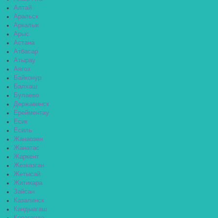
Алтай
Аральск
Аркалык
Арыс
Астана
Атбасар
Атырау
Аягоз
Байконур
Балхаш
Булаево
Державинск
Ерейментау
Есик
Есиль
Жанаозен
Жанатас
Жаркент
Жезказган
Жетысай
Житикара
Зайсан
Казалинск
Кандыагаш