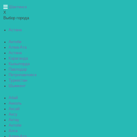
Шахтинск
X
Выбор города
Астана
Актобе
Алма-Ата
Астана
Караганда
Кызылорда
Павлодар
Петропавловск
Туркестан
Шымкент
Абай
Акколь
Аксай
Аксу
Актау
Актобе
Алга
Алма-Ата