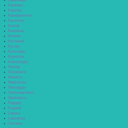
Караганда
Каражал
Каратау
Каркаралинск
Каскелен
Кентау
Кокшетау
Конаев
Костанай
Косшы
Кульсары
Курчатов
Кызылорда
Ленгер
Лисаковск
Макинск
Мамлютка
Павлодар
Петропавловск
Приозерск
Риддер
Рудный
Сарань
Сарыагаш
Сатпаев