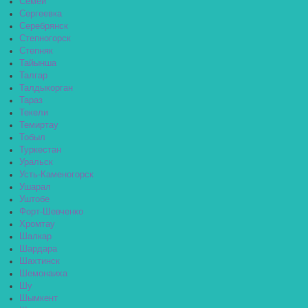
Семей
Сергеевка
Серебрянск
Степногорск
Степняк
Тайынша
Талгар
Талдыкорган
Тараз
Текели
Темиртау
Тобыл
Туркестан
Уральск
Усть-Каменогорск
Ушарал
Уштобе
Форт-Шевченко
Хромтау
Шалкар
Шардара
Шахтинск
Шемонаиха
Шу
Шымкент