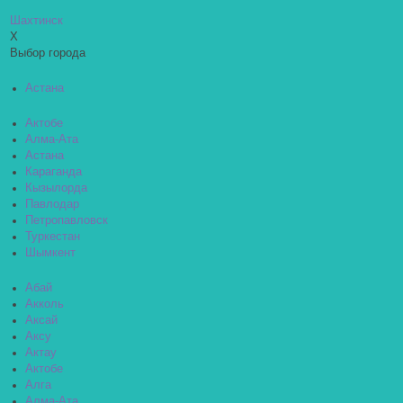
Шахтинск
X
Выбор города
Астана
Актобе
Алма-Ата
Астана
Караганда
Кызылорда
Павлодар
Петропавловск
Туркестан
Шымкент
Абай
Акколь
Аксай
Аксу
Актау
Актобе
Алга
Алма-Ата