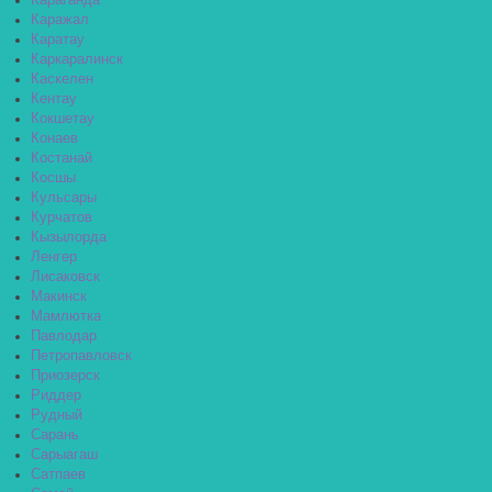
Караганда
Каражал
Каратау
Каркаралинск
Каскелен
Кентау
Кокшетау
Конаев
Костанай
Косшы
Кульсары
Курчатов
Кызылорда
Ленгер
Лисаковск
Макинск
Мамлютка
Павлодар
Петропавловск
Приозерск
Риддер
Рудный
Сарань
Сарыагаш
Сатпаев