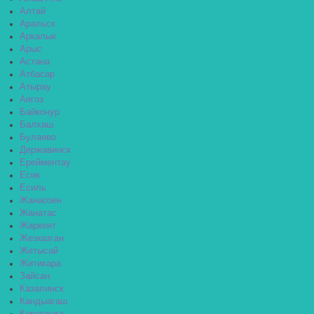
Алтай
Аральск
Аркалык
Арыс
Астана
Атбасар
Атырау
Аягоз
Байконур
Балхаш
Булаево
Державинск
Ерейментау
Есик
Есиль
Жанаозен
Жанатас
Жаркент
Жезказган
Жетысай
Житикара
Зайсан
Казалинск
Кандыагаш