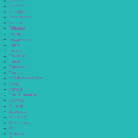
Семей
Сергеевка
Серебрянск
Степногорск
Степняк
Тайынша
Талгар
Талдыкорган
Тараз
Текели
Темиртау
Тобыл
Туркестан
Уральск
Усть-Каменогорск
Ушарал
Уштобе
Форт-Шевченко
Хромтау
Шалкар
Шардара
Шахтинск
Шемонаиха
Шу
Шымкент