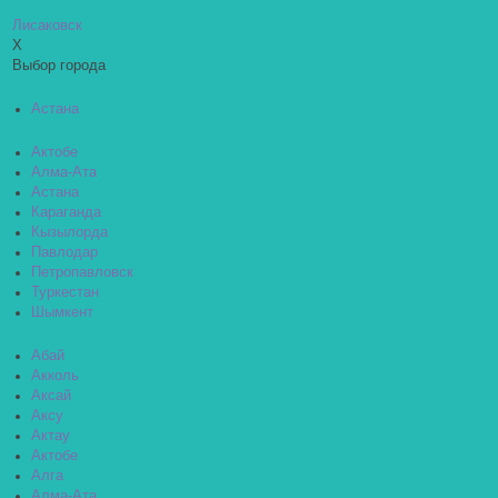
Лисаковск
X
Выбор города
Астана
Актобе
Алма-Ата
Астана
Караганда
Кызылорда
Павлодар
Петропавловск
Туркестан
Шымкент
Абай
Акколь
Аксай
Аксу
Актау
Актобе
Алга
Алма-Ата