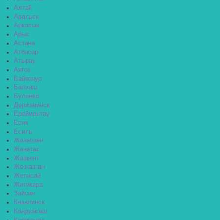
Алтай
Аральск
Аркалык
Арыс
Астана
Атбасар
Атырау
Аягоз
Байконур
Балхаш
Булаево
Державинск
Ерейментау
Есик
Есиль
Жанаозен
Жанатас
Жаркент
Жезказган
Жетысай
Житикара
Зайсан
Казалинск
Кандыагаш