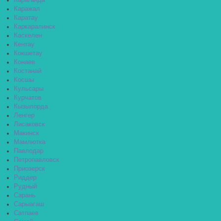
Караганда
Каражал
Каратау
Каркаралинск
Каскелен
Кентау
Кокшетау
Конаев
Костанай
Косшы
Кульсары
Курчатов
Кызылорда
Ленгер
Лисаковск
Макинск
Мамлютка
Павлодар
Петропавловск
Приозерск
Риддер
Рудный
Сарань
Сарыагаш
Сатпаев