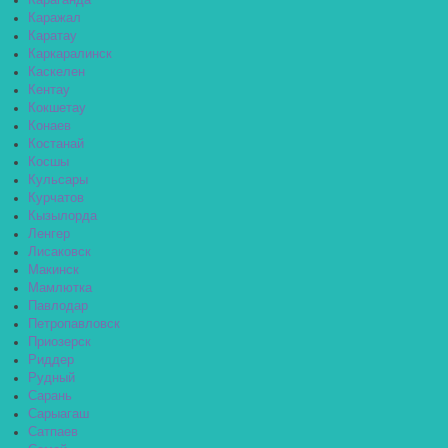
Караганда
Каражал
Каратау
Каркаралинск
Каскелен
Кентау
Кокшетау
Конаев
Костанай
Косшы
Кульсары
Курчатов
Кызылорда
Ленгер
Лисаковск
Макинск
Мамлютка
Павлодар
Петропавловск
Приозерск
Риддер
Рудный
Сарань
Сарыагаш
Сатпаев