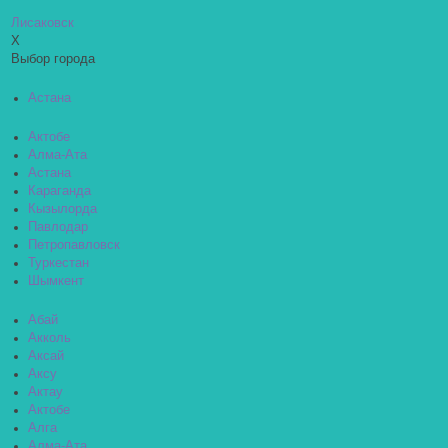
Лисаковск
X
Выбор города
Астана
Актобе
Алма-Ата
Астана
Караганда
Кызылорда
Павлодар
Петропавловск
Туркестан
Шымкент
Абай
Акколь
Аксай
Аксу
Актау
Актобе
Алга
Алма-Ата