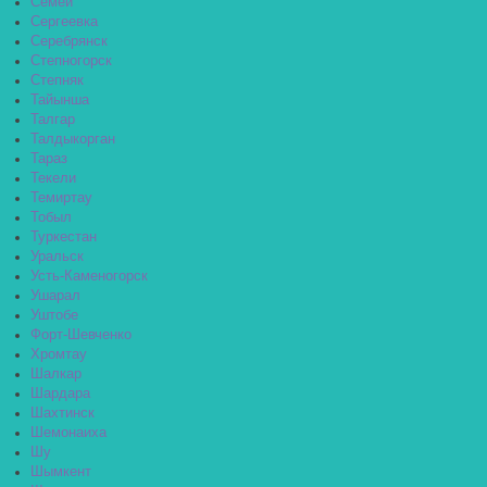
Семей
Сергеевка
Серебрянск
Степногорск
Степняк
Тайынша
Талгар
Талдыкорган
Тараз
Текели
Темиртау
Тобыл
Туркестан
Уральск
Усть-Каменогорск
Ушарал
Уштобе
Форт-Шевченко
Хромтау
Шалкар
Шардара
Шахтинск
Шемонаиха
Шу
Шымкент