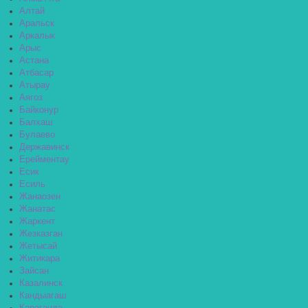
Алтай
Аральск
Аркалык
Арыс
Астана
Атбасар
Атырау
Аягоз
Байконур
Балхаш
Булаево
Державинск
Ерейментау
Есик
Есиль
Жанаозен
Жанатас
Жаркент
Жезказган
Жетысай
Житикара
Зайсан
Казалинск
Кандыагаш