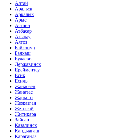
Алтай
Аральск
Аркалык
Арыс
Астана
Атбасар
Атырау
Аягоз
Байконур
Балхаш
Булаево
Державинск
Ерейментау
Есик
Есиль
Жанаозен
Жанатас
Жаркент
Жезказган
Жетысай
Житикара
Зайсан
Казалинск
Кандыагаш
Караганда