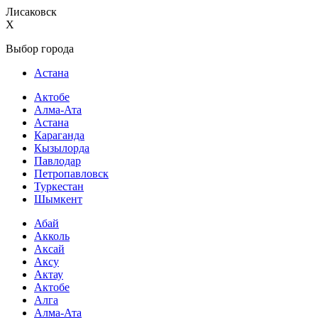
Лисаковск
X
Выбор города
Астана
Актобе
Алма-Ата
Астана
Караганда
Кызылорда
Павлодар
Петропавловск
Туркестан
Шымкент
Абай
Акколь
Аксай
Аксу
Актау
Актобе
Алга
Алма-Ата