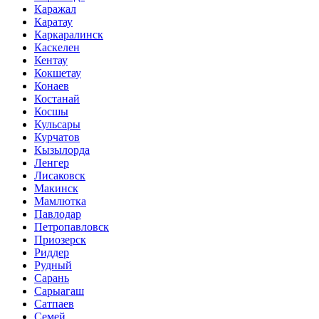
Каражал
Каратау
Каркаралинск
Каскелен
Кентау
Кокшетау
Конаев
Костанай
Косшы
Кульсары
Курчатов
Кызылорда
Ленгер
Лисаковск
Макинск
Мамлютка
Павлодар
Петропавловск
Приозерск
Риддер
Рудный
Сарань
Сарыагаш
Сатпаев
Семей