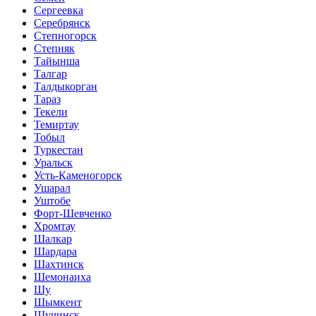
Сергеевка
Серебрянск
Степногорск
Степняк
Тайынша
Талгар
Талдыкорган
Тараз
Текели
Темиртау
Тобыл
Туркестан
Уральск
Усть-Каменогорск
Ушарал
Уштобе
Форт-Шевченко
Хромтау
Шалкар
Шардара
Шахтинск
Шемонаиха
Шу
Шымкент
Щучинск