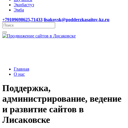
Экибастуз
Эмба
+79109698625,71433
lisakovsk@podderzkasaitov-kz.ru
Главная
О нас
Поддержка,
администрирование, ведение
и развитие сайтов в
Лисаковске