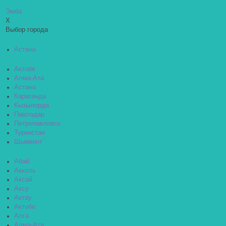
Эмба
X
Выбор города
Астана
Актобе
Алма-Ата
Астана
Караганда
Кызылорда
Павлодар
Петропавловск
Туркестан
Шымкент
Абай
Акколь
Аксай
Аксу
Актау
Актобе
Алга
Алма-Ата