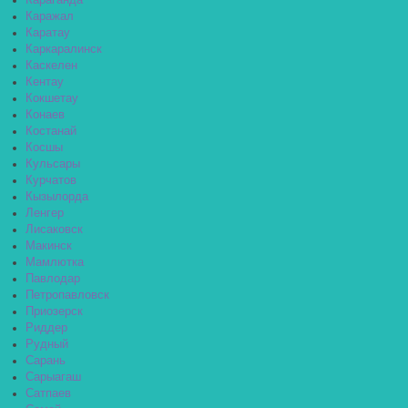
Караганда
Каражал
Каратау
Каркаралинск
Каскелен
Кентау
Кокшетау
Конаев
Костанай
Косшы
Кульсары
Курчатов
Кызылорда
Ленгер
Лисаковск
Макинск
Мамлютка
Павлодар
Петропавловск
Приозерск
Риддер
Рудный
Сарань
Сарыагаш
Сатпаев