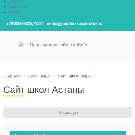
Щучинск
Экибастуз
Эмба
+79109698625,71334
emba@podderzkasaitov-kz.ru
ГЛАВНАЯ
САЙТ ЭМБА
САЙТ ШКОЛ ЭМБА
Сайт школ Астаны
Навигация