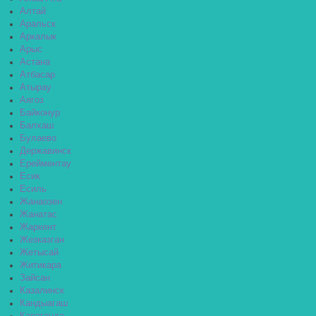
Алтай
Аральск
Аркалык
Арыс
Астана
Атбасар
Атырау
Аягоз
Байконур
Балхаш
Булаево
Державинск
Ерейментау
Есик
Есиль
Жанаозен
Жанатас
Жаркент
Жезказган
Жетысай
Житикара
Зайсан
Казалинск
Кандыагаш