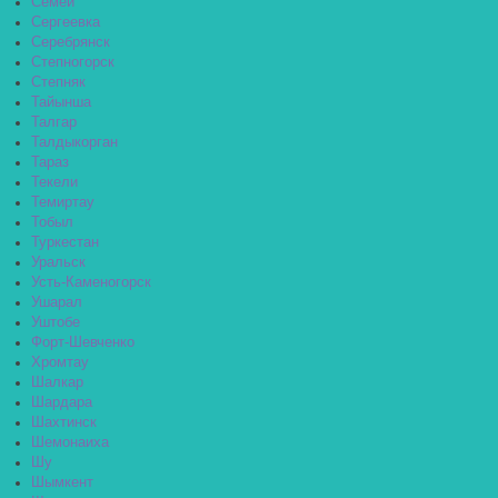
Семей
Сергеевка
Серебрянск
Степногорск
Степняк
Тайынша
Талгар
Талдыкорган
Тараз
Текели
Темиртау
Тобыл
Туркестан
Уральск
Усть-Каменогорск
Ушарал
Уштобе
Форт-Шевченко
Хромтау
Шалкар
Шардара
Шахтинск
Шемонаиха
Шу
Шымкент