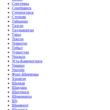
Сергеевка
Серебрянск
Степногорск
Степняк
Тайынша
Талгар
Талдыкорган
Тараз
Текели
Темиртау
Тобыл
Туркестан
Уральск
Усть-Каменогорск
Ушарал
Уштобе
Форт-Шевченко
Хромтау
Шалкар
Шардара
Шахтинск
Шемонаиха
Шу
Шымкент
Щучинск