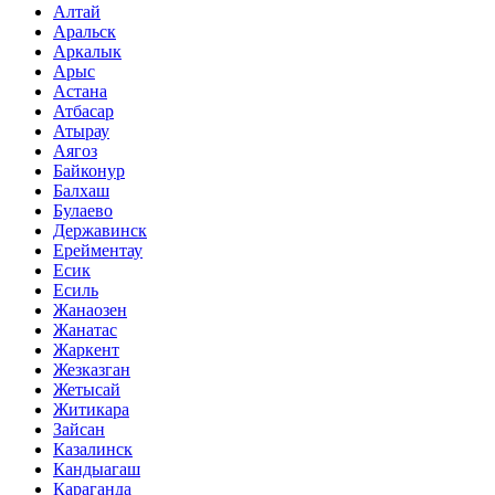
Алтай
Аральск
Аркалык
Арыс
Астана
Атбасар
Атырау
Аягоз
Байконур
Балхаш
Булаево
Державинск
Ерейментау
Есик
Есиль
Жанаозен
Жанатас
Жаркент
Жезказган
Жетысай
Житикара
Зайсан
Казалинск
Кандыагаш
Караганда