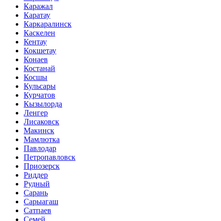
Каражал
Каратау
Каркаралинск
Каскелен
Кентау
Кокшетау
Конаев
Костанай
Косшы
Кульсары
Курчатов
Кызылорда
Ленгер
Лисаковск
Макинск
Мамлютка
Павлодар
Петропавловск
Приозерск
Риддер
Рудный
Сарань
Сарыагаш
Сатпаев
Семей