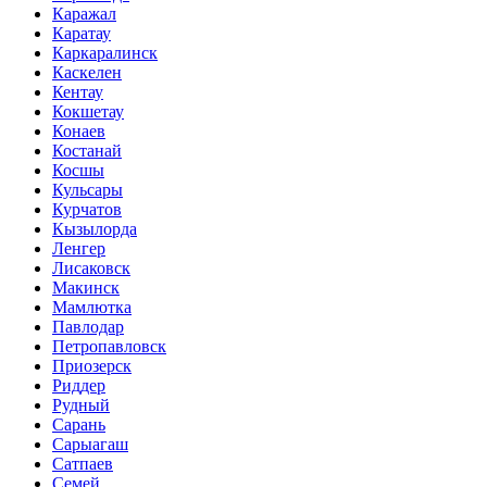
Каражал
Каратау
Каркаралинск
Каскелен
Кентау
Кокшетау
Конаев
Костанай
Косшы
Кульсары
Курчатов
Кызылорда
Ленгер
Лисаковск
Макинск
Мамлютка
Павлодар
Петропавловск
Приозерск
Риддер
Рудный
Сарань
Сарыагаш
Сатпаев
Семей