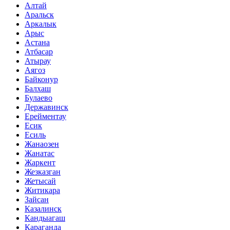
Алтай
Аральск
Аркалык
Арыс
Астана
Атбасар
Атырау
Аягоз
Байконур
Балхаш
Булаево
Державинск
Ерейментау
Есик
Есиль
Жанаозен
Жанатас
Жаркент
Жезказган
Жетысай
Житикара
Зайсан
Казалинск
Кандыагаш
Караганда