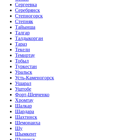
Сергеевка
Серебрянск
Степногорск
Степняк
Тайынша
Талгар
Талдыкорган
Тараз
Текели
Темиртау
Тобыл
Туркестан
Уральск
Усть-Каменогорск
Ушарал
Уштобе
Форт-Шевченко
Хромтау
Шалкар
Шардара
Шахтинск
Шемонаиха
Шу
Шымкент
Щучинск