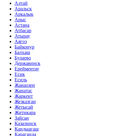
Алтай
Аральск
Аркалык
Арыс
Астана
Атбасар
Атырау
Аягоз
Байконур
Балхаш
Булаево
Державинск
Ерейментау
Есик
Есиль
Жанаозен
Жанатас
Жаркент
Жезказган
Жетысай
Житикара
Зайсан
Казалинск
Кандыагаш
Караганда