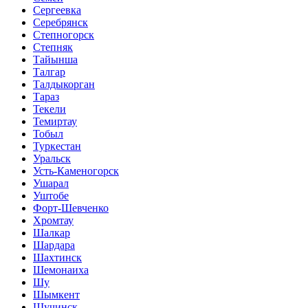
Сергеевка
Серебрянск
Степногорск
Степняк
Тайынша
Талгар
Талдыкорган
Тараз
Текели
Темиртау
Тобыл
Туркестан
Уральск
Усть-Каменогорск
Ушарал
Уштобе
Форт-Шевченко
Хромтау
Шалкар
Шардара
Шахтинск
Шемонаиха
Шу
Шымкент
Щучинск