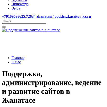
Экибастуз
Эмба
+79109698625,72634
zhanatas@podderzkasaitov-kz.ru
Главная
О нас
Поддержка,
администрирование, ведение
и развитие сайтов в
Жанатасе