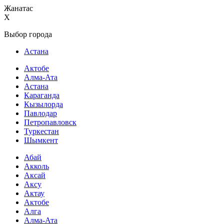
Жанатас
X
Выбор города
Астана
Актобе
Алма-Ата
Астана
Караганда
Кызылорда
Павлодар
Петропавловск
Туркестан
Шымкент
Абай
Акколь
Аксай
Аксу
Актау
Актобе
Алга
Алма-Ата