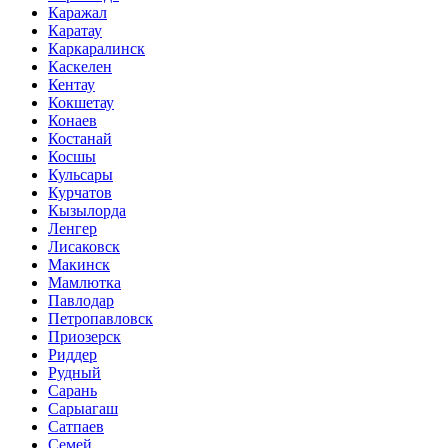
Каражал
Каратау
Каркаралинск
Каскелен
Кентау
Кокшетау
Конаев
Костанай
Косшы
Кульсары
Курчатов
Кызылорда
Ленгер
Лисаковск
Макинск
Мамлютка
Павлодар
Петропавловск
Приозерск
Риддер
Рудный
Сарань
Сарыагаш
Сатпаев
Семей