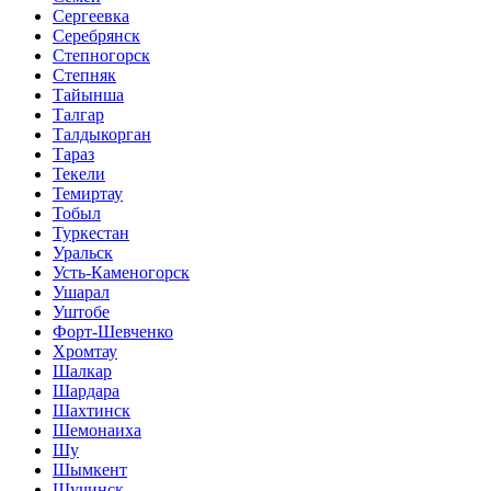
Сергеевка
Серебрянск
Степногорск
Степняк
Тайынша
Талгар
Талдыкорган
Тараз
Текели
Темиртау
Тобыл
Туркестан
Уральск
Усть-Каменогорск
Ушарал
Уштобе
Форт-Шевченко
Хромтау
Шалкар
Шардара
Шахтинск
Шемонаиха
Шу
Шымкент
Щучинск