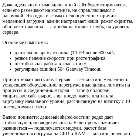
Даже идеально оптимизированный сайт будет «тормозить»,
если его размещают на хостинге, не справляющемся с
нагрузкой. Это одна из самых недооцененных причин
медленной загрузки: админ настраивает кеши, режет скрипты,
обновляет плагины — а проблема уходит вглубь, на уровень
сервера.
Основные симптомы:
длительное время отклика (TTFB выше 600 мс),
резкое падение скорости при росте трафика,
нестабильная работа в «часы пик»,
регулярные ошибки 504 Gateway Timeout.
Причин может быть две. Первая — сам хостинг медленный:
устаревшее оборудование, перегруженные диски, лимиты на
процессы и соединения. Вторая — тариф подобран
«впритык»: сайт вырос, а вы продолжаете платить за
виртуалку начального уровня, рассчитанную на визитку с 10
посещениями в сутки.
Важно понимать: дешевый shared-хостинг редко дает
стабильную производительность. Если проект начинает
развиваться — подключаются модули, растет база,
увеличивается нагрузка на CPU и RAM — хостинг перестает