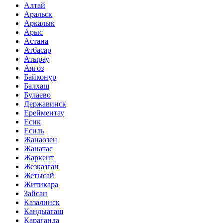
Алтай
Аральск
Аркалык
Арыс
Астана
Атбасар
Атырау
Аягоз
Байконур
Балхаш
Булаево
Державинск
Ерейментау
Есик
Есиль
Жанаозен
Жанатас
Жаркент
Жезказган
Жетысай
Житикара
Зайсан
Казалинск
Кандыагаш
Караганда