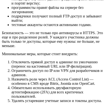
и портят верстку;
программисты правят файлы на сервере без
логирования;
подрядчики получают полный FTP-доступ и забывают
выйти;
тестовые аккаунты остаются активными годами.
Безопасность — это не только про антивирусы и HTTPS. Это
еще и про разделение ролей. У каждого участника должны
быть только те доступы, которые ему нужны: не больше, не
меньше.
Минимальные меры, которые стоит внедрить:
Отключить прямой доступ к админке по умолчанию
(перенос на кастомный URL или IP-фильтрация).
Ограничить доступ по IP или VPN для разработчиков и
админов.
Назначить роли через ACL (Access Control List) —
особенно в CMS вроде Bitrix, Joomla или OpenCart.
Обязательно использовать двухфакторную
аутентификацию (2FA) для всех критичных
пользователей.
Удалять устаревшие учетные записи и токены доступа.