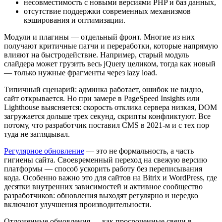
несовместимость с новыми версиями PHP и баз данных,
отсутствие поддержки современных механизмов
кэширования и оптимизации.
Модули и плагины — отдельный фронт. Многие из них
получают критичные патчи и переработки, которые напрямую
влияют на быстродействие. Например, старый модуль
слайдера может грузить весь jQuery целиком, тогда как новый
— только нужные фрагменты через lazy load.
Типичный сценарий: админка работает, ошибок не видно,
сайт открывается. Но при замере в PageSpeed Insights или
Lighthouse выясняется: скорость отклика сервера низкая, DOM
загружается дольше трех секунд, скрипты конфликтуют. Все
потому, что разработчик поставил CMS в 2021-м и с тех пор
туда не заглядывал.
Регулярное обновление
— это не формальность, а часть
гигиены сайта. Своевременный переход на свежую версию
платформы — способ ускорить работу без переписывания
кода. Особенно важно это для сайтов на Bitrix и WordPress, где
десятки внутренних зависимостей и активное сообщество
разработчиков: обновления выходят регулярно и нередко
включают улучшения производительности.
Отложенные обновления — как просроченные свечи в