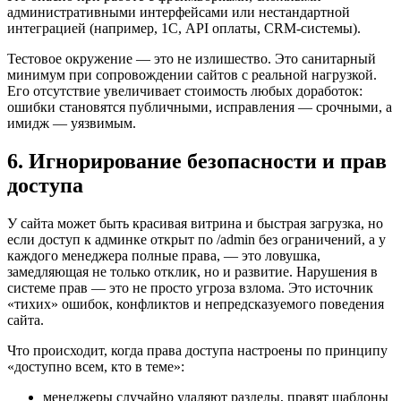
административными интерфейсами или нестандартной
интеграцией (например, 1С, API оплаты, CRM-системы).
Тестовое окружение — это не излишество. Это санитарный
минимум при сопровождении сайтов с реальной нагрузкой.
Его отсутствие увеличивает стоимость любых доработок:
ошибки становятся публичными, исправления — срочными, а
имидж — уязвимым.
6. Игнорирование безопасности и прав
доступа
У сайта может быть красивая витрина и быстрая загрузка, но
если доступ к админке открыт по /admin без ограничений, а у
каждого менеджера полные права, — это ловушка,
замедляющая не только отклик, но и развитие. Нарушения в
системе прав — это не просто угроза взлома. Это источник
«тихих» ошибок, конфликтов и непредсказуемого поведения
сайта.
Что происходит, когда права доступа настроены по принципу
«доступно всем, кто в теме»:
менеджеры случайно удаляют разделы, правят шаблоны