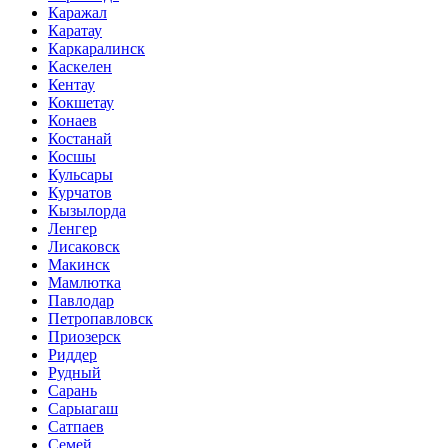
Каражал
Каратау
Каркаралинск
Каскелен
Кентау
Кокшетау
Конаев
Костанай
Косшы
Кульсары
Курчатов
Кызылорда
Ленгер
Лисаковск
Макинск
Мамлютка
Павлодар
Петропавловск
Приозерск
Риддер
Рудный
Сарань
Сарыагаш
Сатпаев
Семей