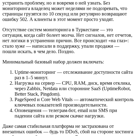
устранить проблему, но и вовремя о ней узнать. Без
мониторинга владелец может неделями не подозревать, что
страницы грузятся по 10 секунд или регулярно возвращают
ошибку 502. А клиенты в этот момент просто уходят.
Отсутствие систем мониторинга в Туркестане — это
ситуация, когда сайт болеет молча. Нет сигналов, нет отчетов,
нет логики в устранении причин. Все происходит «на глаз»:
стало хуже — написали в поддержку, упали продажи —
пошли искать, в чем дело. Поздно.
Минимальный базовый набор должен включать:
Uptime-мониторинг — отслеживание доступности сайта
раз в 1–5 минут.
Нагрузка на сервер — CPU, RAM, диск, время отклика,
через Zabbix, Netdata или сторонние SaaS (UptimeRobot,
Better Stack, Pingdom).
PageSpeed и Core Web Vitals — автоматический контроль
ключевых показателей производительности.
Оповещения — телеграм-бот, email или SMS при
падении сайта или резком скачке нагрузки.
Даже самая стабильная платформа не застрахована от
внезапных ошибок — будь то DDoS, сбой на стороне хостинга