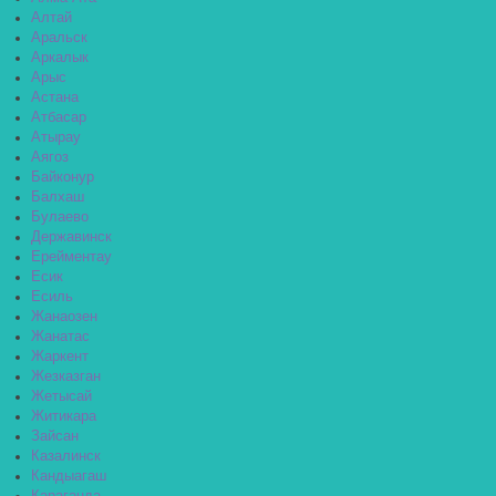
Алтай
Аральск
Аркалык
Арыс
Астана
Атбасар
Атырау
Аягоз
Байконур
Балхаш
Булаево
Державинск
Ерейментау
Есик
Есиль
Жанаозен
Жанатас
Жаркент
Жезказган
Жетысай
Житикара
Зайсан
Казалинск
Кандыагаш