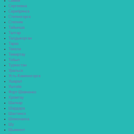
Семей
Сергеевка
Серебрянск
Степногорск
Степняк
Тайынша
Талгар
Талдыкорган
Тараз
Текели
Темиртау
Тобыл
Туркестан
Уральск
Усть-Каменогорск
Ушарал
Уштобе
Форт-Шевченко
Хромтау
Шалкар
Шардара
Шахтинск
Шемонаиха
Шу
Шымкент