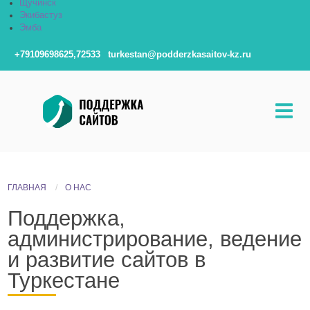
Щучинск
Экибастуз
Эмба
+79109698625,72533
turkestan@podderzkasaitov-kz.ru
ГЛАВНАЯ
О НАС
Поддержка,
администрирование, ведение
и развитие сайтов в
Туркестане