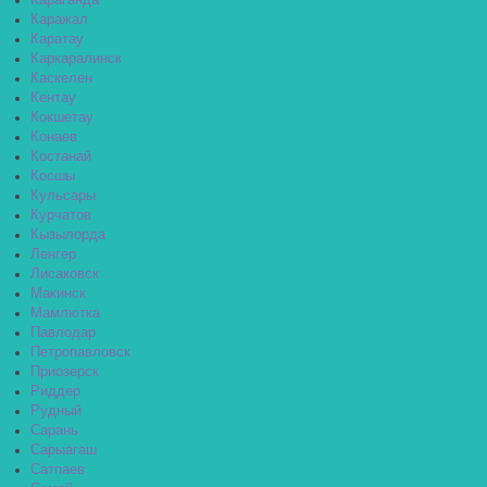
Караганда
Каражал
Каратау
Каркаралинск
Каскелен
Кентау
Кокшетау
Конаев
Костанай
Косшы
Кульсары
Курчатов
Кызылорда
Ленгер
Лисаковск
Макинск
Мамлютка
Павлодар
Петропавловск
Приозерск
Риддер
Рудный
Сарань
Сарыагаш
Сатпаев