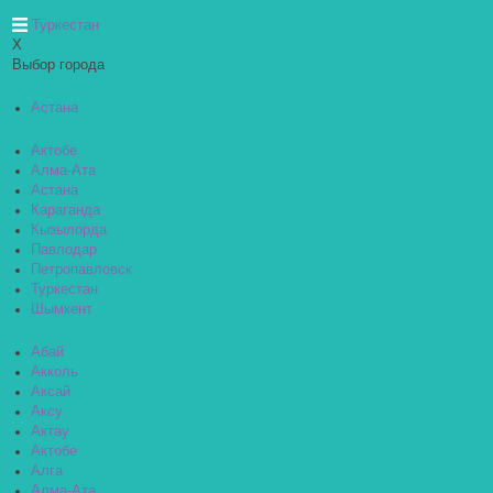
Туркестан
X
Выбор города
Астана
Актобе
Алма-Ата
Астана
Караганда
Кызылорда
Павлодар
Петропавловск
Туркестан
Шымкент
Абай
Акколь
Аксай
Аксу
Актау
Актобе
Алга
Алма-Ата