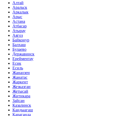
Алтай
Аральск
Аркалык
Арыс
Астана
Атбасар
Атырау
Аягоз
Байконур
Балхаш
Булаево
Державинск
Ерейментау
Есик
Есиль
Жанаозен
Жанатас
Жаркент
Жезказган
Жетысай
Житикара
Зайсан
Казалинск
Кандыагаш
Караганда