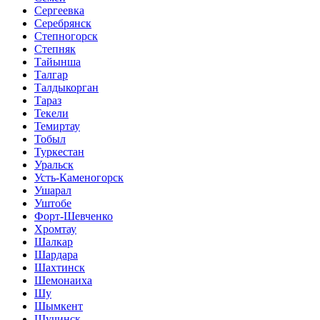
Сергеевка
Серебрянск
Степногорск
Степняк
Тайынша
Талгар
Талдыкорган
Тараз
Текели
Темиртау
Тобыл
Туркестан
Уральск
Усть-Каменогорск
Ушарал
Уштобе
Форт-Шевченко
Хромтау
Шалкар
Шардара
Шахтинск
Шемонаиха
Шу
Шымкент
Щучинск