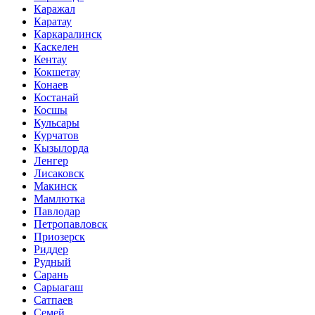
Каражал
Каратау
Каркаралинск
Каскелен
Кентау
Кокшетау
Конаев
Костанай
Косшы
Кульсары
Курчатов
Кызылорда
Ленгер
Лисаковск
Макинск
Мамлютка
Павлодар
Петропавловск
Приозерск
Риддер
Рудный
Сарань
Сарыагаш
Сатпаев
Семей