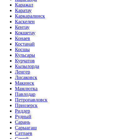
Каражал
Каратау
Каркаралинск
Каскелен
Кентау
Кокшетау
Конаев
Костанай
Косшы
Кульсары
Курчатов
Кызылорда
Ленгер
Лисаковск
Макинск
Мамлютка
Павлодар
Петропавловск
Приозерск
Риддер
Рудный
Сарань
Сарыагаш
Сатпаев
Семей