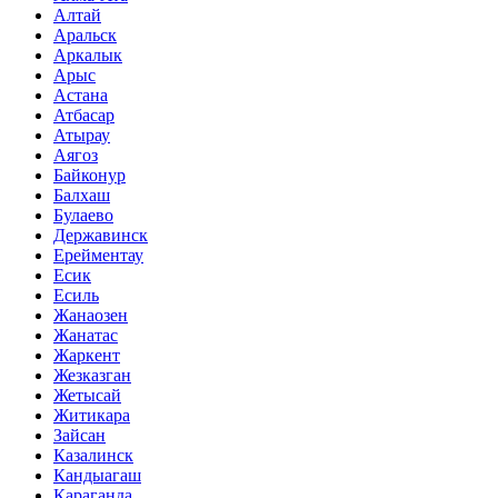
Алтай
Аральск
Аркалык
Арыс
Астана
Атбасар
Атырау
Аягоз
Байконур
Балхаш
Булаево
Державинск
Ерейментау
Есик
Есиль
Жанаозен
Жанатас
Жаркент
Жезказган
Жетысай
Житикара
Зайсан
Казалинск
Кандыагаш
Караганда