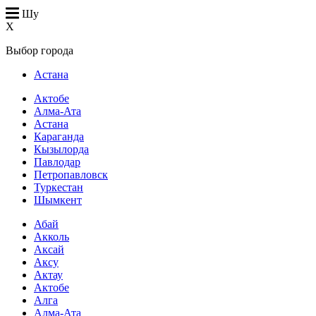
Шу
X
Выбор города
Астана
Актобе
Алма-Ата
Астана
Караганда
Кызылорда
Павлодар
Петропавловск
Туркестан
Шымкент
Абай
Акколь
Аксай
Аксу
Актау
Актобе
Алга
Алма-Ата