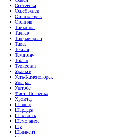
Сергеевка
Серебрянск
Степногорск
Степняк
Тайынша
Талгар
Талдыкорган
Тараз
Текели
Темиртау
Тобыл
Туркестан
Уральск
Усть-Каменогорск
Ушарал
Уштобе
Форт-Шевченко
Хромтау
Шалкар
Шардара
Шахтинск
Шемонаиха
Шу
Шымкент