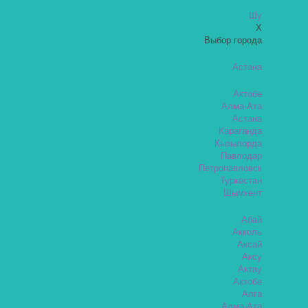
Шу
X
Выбор города
Астана
Актобе
Алма-Ата
Астана
Караганда
Кызылорда
Павлодар
Петропавловск
Туркестан
Шымкент
Абай
Акколь
Аксай
Аксу
Актау
Актобе
Алга
Алма-Ата