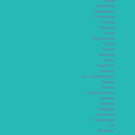
Семей
Сергеевка
Серебрянск
Степногорск
Степняк
Тайынша
Талгар
Талдыкорган
Тараз
Текели
Темиртау
Тобыл
Туркестан
Уральск
Усть-Каменогорск
Ушарал
Уштобе
Форт-Шевченко
Хромтау
Шалкар
Шардара
Шахтинск
Шемонаиха
Шу
Шымкент