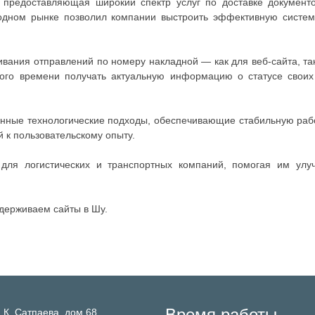
предоставляющая широкий спектр услуг по доставке документов
дном рынке позволил компании выстроить эффективную систем
ания отправлений по номеру накладной — как для веб-сайта, так
ого времени получать актуальную информацию о статусе своих 
нные технологические подходы, обеспечивающие стабильную раб
 к пользовательскому опыту.
ля логистических и транспортных компаний, помогая им улу
держиваем сайты в Шу.
Время работы
 К. Сатпаева, дом 68