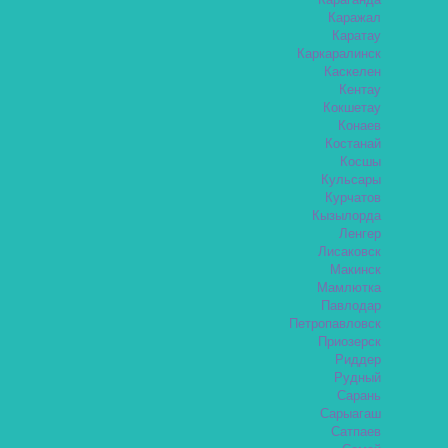
Караганда
Каражал
Каратау
Каркаралинск
Каскелен
Кентау
Кокшетау
Конаев
Костанай
Косшы
Кульсары
Курчатов
Кызылорда
Ленгер
Лисаковск
Макинск
Мамлютка
Павлодар
Петропавловск
Приозерск
Риддер
Рудный
Сарань
Сарыагаш
Сатпаев