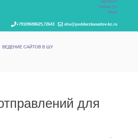
Щучинск
Экибастуз
Эмба
+79109698625,72643
shu@podderzkasaitov-kz.ru
ВЕДЕНИЕ САЙТОВ В ШУ
отправлений для