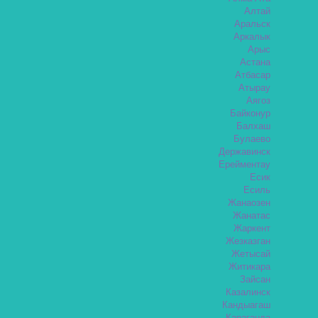
Алтай
Аральск
Аркалык
Арыс
Астана
Атбасар
Атырау
Аягоз
Байконур
Балхаш
Булаево
Державинск
Ерейментау
Есик
Есиль
Жанаозен
Жанатас
Жаркент
Жезказган
Жетысай
Житикара
Зайсан
Казалинск
Кандыагаш