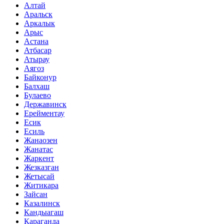
Алтай
Аральск
Аркалык
Арыс
Астана
Атбасар
Атырау
Аягоз
Байконур
Балхаш
Булаево
Державинск
Ерейментау
Есик
Есиль
Жанаозен
Жанатас
Жаркент
Жезказган
Жетысай
Житикара
Зайсан
Казалинск
Кандыагаш
Караганда