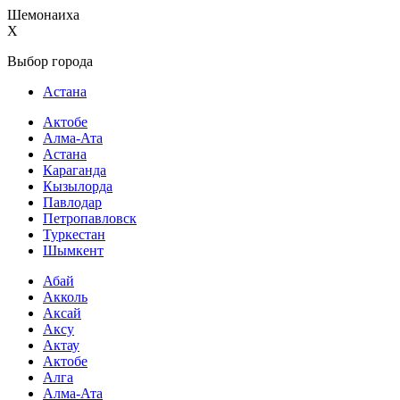
Шемонаиха
X
Выбор города
Астана
Актобе
Алма-Ата
Астана
Караганда
Кызылорда
Павлодар
Петропавловск
Туркестан
Шымкент
Абай
Акколь
Аксай
Аксу
Актау
Актобе
Алга
Алма-Ата