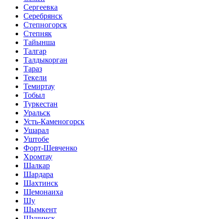
Сергеевка
Серебрянск
Степногорск
Степняк
Тайынша
Талгар
Талдыкорган
Тараз
Текели
Темиртау
Тобыл
Туркестан
Уральск
Усть-Каменогорск
Ушарал
Уштобе
Форт-Шевченко
Хромтау
Шалкар
Шардара
Шахтинск
Шемонаиха
Шу
Шымкент
Щучинск