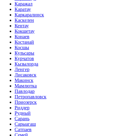
Каражал
Каратау
Каркаралинск
Каскелен
Кентау
Кокшетау
Конаев
Костанай
Косшы
Кульсары
Курчатов
Кызылорда
Ленгер
Лисаковск
Макинск
Мамлютка
Павлодар
Петропавловск
Приозерск
Риддер
Рудный
Сарань
Сарыагаш
Сатпаев
Семей