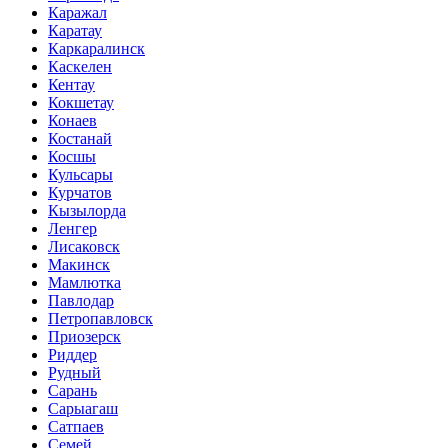
Каражал
Каратау
Каркаралинск
Каскелен
Кентау
Кокшетау
Конаев
Костанай
Косшы
Кульсары
Курчатов
Кызылорда
Ленгер
Лисаковск
Макинск
Мамлютка
Павлодар
Петропавловск
Приозерск
Риддер
Рудный
Сарань
Сарыагаш
Сатпаев
Семей