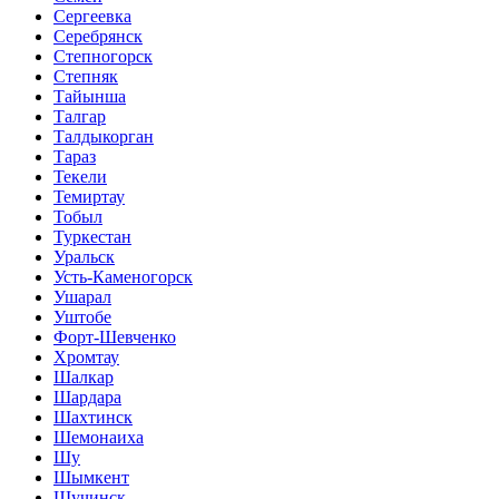
Сергеевка
Серебрянск
Степногорск
Степняк
Тайынша
Талгар
Талдыкорган
Тараз
Текели
Темиртау
Тобыл
Туркестан
Уральск
Усть-Каменогорск
Ушарал
Уштобе
Форт-Шевченко
Хромтау
Шалкар
Шардара
Шахтинск
Шемонаиха
Шу
Шымкент
Щучинск