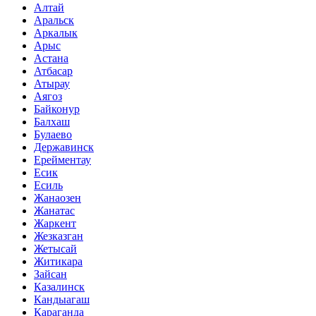
Алтай
Аральск
Аркалык
Арыс
Астана
Атбасар
Атырау
Аягоз
Байконур
Балхаш
Булаево
Державинск
Ерейментау
Есик
Есиль
Жанаозен
Жанатас
Жаркент
Жезказган
Жетысай
Житикара
Зайсан
Казалинск
Кандыагаш
Караганда