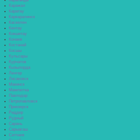
Караганда
Каражал
Каратау
Каркаралинск
Каскелен
Кентау
Кокшетау
Конаев
Костанай
Косшы
Кульсары
Курчатов
Кызылорда
Ленгер
Лисаковск
Макинск
Мамлютка
Павлодар
Петропавловск
Приозерск
Риддер
Рудный
Сарань
Сарыагаш
Сатпаев