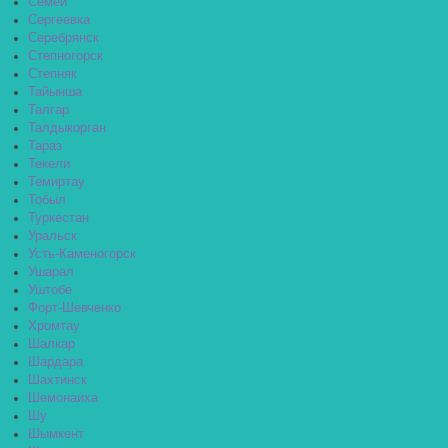
Семей
Сергеевка
Серебрянск
Степногорск
Степняк
Тайынша
Талгар
Талдыкорган
Тараз
Текели
Темиртау
Тобыл
Туркестан
Уральск
Усть-Каменогорск
Ушарал
Уштобе
Форт-Шевченко
Хромтау
Шалкар
Шардара
Шахтинск
Шемонаиха
Шу
Шымкент