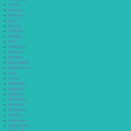
Алтай
Аральск
Аркалык
Арыс
Астана
Атбасар
Атырау
Аягоз
Байконур
Балхаш
Булаево
Державинск
Ерейментау
Есик
Есиль
Жанаозен
Жанатас
Жаркент
Жезказган
Жетысай
Житикара
Зайсан
Казалинск
Кандыагаш