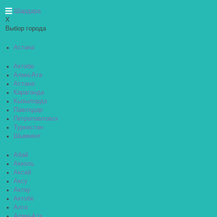
Шардара
X
Выбор города
Астана
Актобе
Алма-Ата
Астана
Караганда
Кызылорда
Павлодар
Петропавловск
Туркестан
Шымкент
Абай
Акколь
Аксай
Аксу
Актау
Актобе
Алга
Алма-Ата