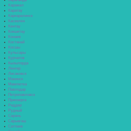
Караганда
Каражал
Каратау
Каркаралинск
Каскелен
Кентау
Кокшетау
Конаев
Костанай
Косшы
Кульсары
Курчатов
Кызылорда
Ленгер
Лисаковск
Макинск
Мамлютка
Павлодар
Петропавловск
Приозерск
Риддер
Рудный
Сарань
Сарыагаш
Сатпаев