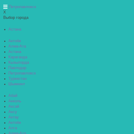
Петропавловск
X
Выбор города
Астана
Актобе
Алма-Ата
Астана
Караганда
Кызылорда
Павлодар
Петропавловск
Туркестан
Шымкент
Абай
Акколь
Аксай
Аксу
Актау
Актобе
Алга
Алма-Ата