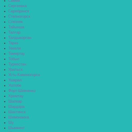
Семей
Сергеевка
Серебрянск
Степногорск
Степняк
Тайынша
Талгар
Талдыкорган
Тараз
Текели
Темиртау
Тобыл
Туркестан
Уральск
Усть-Каменогорск
Ушарал
Уштобе
Форт-Шевченко
Хромтау
Шалкар
Шардара
Шахтинск
Шемонаиха
Шу
Шымкент