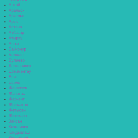
Алтай
Аральск
Аркалык
Арыс
Астана
Атбасар
Атырау
Аягоз
Байконур
Балхаш
Булаево
Державинск
Ерейментау
Есик
Есиль
Жанаозен
Жанатас
Жаркент
Жезказган
Жетысай
Житикара
Зайсан
Казалинск
Кандыагаш