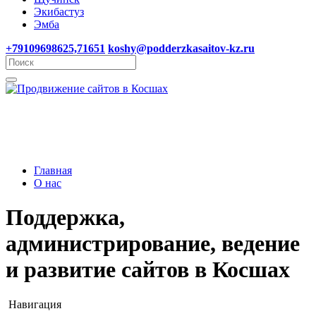
Экибастуз
Эмба
+79109698625,71651
koshy@podderzkasaitov-kz.ru
Главная
О нас
Поддержка,
администрирование, ведение
и развитие сайтов в Косшах
Навигация