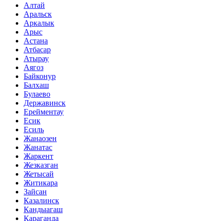
Алтай
Аральск
Аркалык
Арыс
Астана
Атбасар
Атырау
Аягоз
Байконур
Балхаш
Булаево
Державинск
Ерейментау
Есик
Есиль
Жанаозен
Жанатас
Жаркент
Жезказган
Жетысай
Житикара
Зайсан
Казалинск
Кандыагаш
Караганда