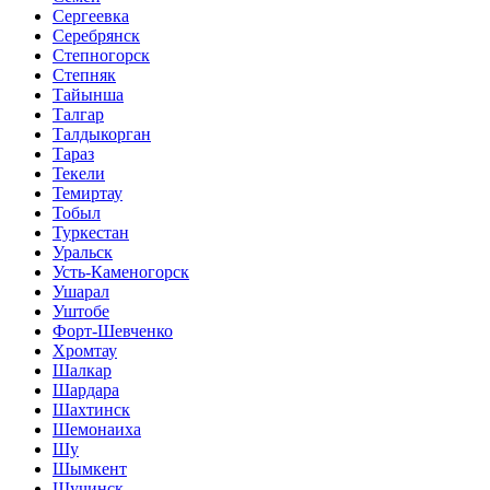
Сергеевка
Серебрянск
Степногорск
Степняк
Тайынша
Талгар
Талдыкорган
Тараз
Текели
Темиртау
Тобыл
Туркестан
Уральск
Усть-Каменогорск
Ушарал
Уштобе
Форт-Шевченко
Хромтау
Шалкар
Шардара
Шахтинск
Шемонаиха
Шу
Шымкент
Щучинск