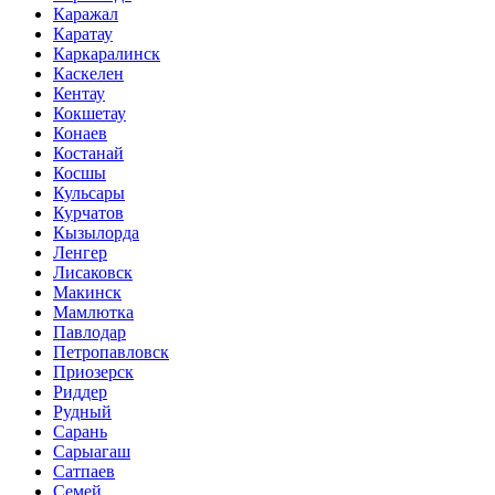
Каражал
Каратау
Каркаралинск
Каскелен
Кентау
Кокшетау
Конаев
Костанай
Косшы
Кульсары
Курчатов
Кызылорда
Ленгер
Лисаковск
Макинск
Мамлютка
Павлодар
Петропавловск
Приозерск
Риддер
Рудный
Сарань
Сарыагаш
Сатпаев
Семей