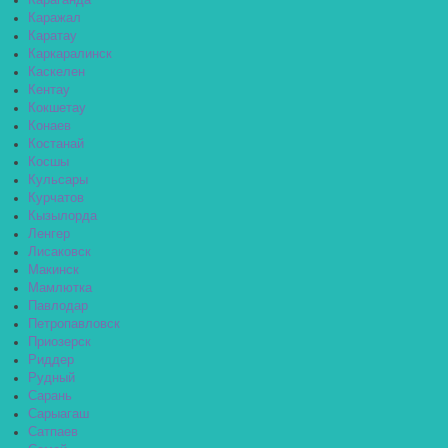
Караганда
Каражал
Каратау
Каркаралинск
Каскелен
Кентау
Кокшетау
Конаев
Костанай
Косшы
Кульсары
Курчатов
Кызылорда
Ленгер
Лисаковск
Макинск
Мамлютка
Павлодар
Петропавловск
Приозерск
Риддер
Рудный
Сарань
Сарыагаш
Сатпаев