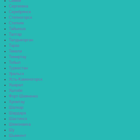
Семей
Сергеевка
Серебрянск
Степногорск
Степняк
Тайынша
Талгар
Талдыкорган
Тараз
Текели
Темиртау
Тобыл
Туркестан
Уральск
Усть-Каменогорск
Ушарал
Уштобе
Форт-Шевченко
Хромтау
Шалкар
Шардара
Шахтинск
Шемонаиха
Шу
Шымкент