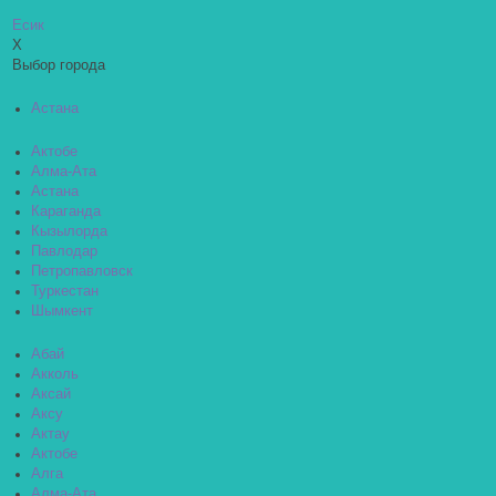
Есик
X
Выбор города
Астана
Актобе
Алма-Ата
Астана
Караганда
Кызылорда
Павлодар
Петропавловск
Туркестан
Шымкент
Абай
Акколь
Аксай
Аксу
Актау
Актобе
Алга
Алма-Ата