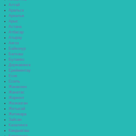
Алтай
Аральск
Аркалык
Арыс
Астана
Атбасар
Атырау
Аягоз
Байконур
Балхаш
Булаево
Державинск
Ерейментау
Есик
Есиль
Жанаозен
Жанатас
Жаркент
Жезказган
Жетысай
Житикара
Зайсан
Казалинск
Кандыагаш