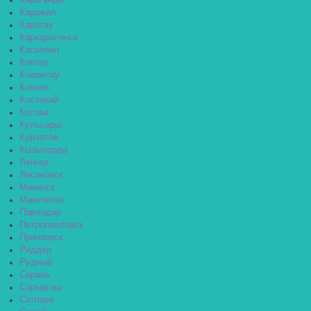
Караганда
Каражал
Каратау
Каркаралинск
Каскелен
Кентау
Кокшетау
Конаев
Костанай
Косшы
Кульсары
Курчатов
Кызылорда
Ленгер
Лисаковск
Макинск
Мамлютка
Павлодар
Петропавловск
Приозерск
Риддер
Рудный
Сарань
Сарыагаш
Сатпаев