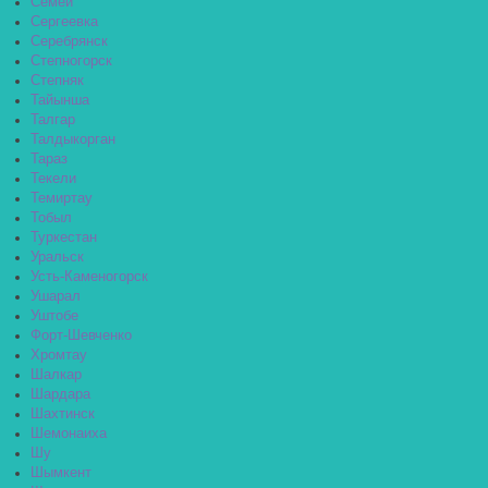
Семей
Сергеевка
Серебрянск
Степногорск
Степняк
Тайынша
Талгар
Талдыкорган
Тараз
Текели
Темиртау
Тобыл
Туркестан
Уральск
Усть-Каменогорск
Ушарал
Уштобе
Форт-Шевченко
Хромтау
Шалкар
Шардара
Шахтинск
Шемонаиха
Шу
Шымкент