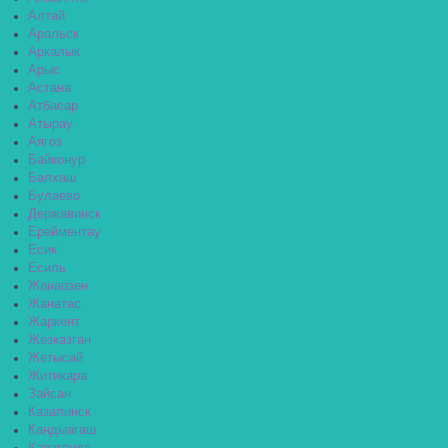
Алтай
Аральск
Аркалык
Арыс
Астана
Атбасар
Атырау
Аягоз
Байконур
Балхаш
Булаево
Державинск
Ерейментау
Есик
Есиль
Жанаозен
Жанатас
Жаркент
Жезказган
Жетысай
Житикара
Зайсан
Казалинск
Кандыагаш