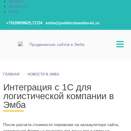
Щучинск
Экибастуз
Эмба
+79109698625,71334
emba@podderzkasaitov-kz.ru
ГЛАВНАЯ
НОВОСТИ В ЭМБА
Интеграция с 1С для
логистической компании в
Эмба
После расчета стоимости перевозки на калькуляторе сайта,
заполнения формы с контактными данными и клику на