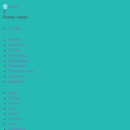
Эмба
X
Выбор города
Астана
Актобе
Алма-Ата
Астана
Караганда
Кызылорда
Павлодар
Петропавловск
Туркестан
Шымкент
Абай
Акколь
Аксай
Аксу
Актау
Актобе
Алга
Алма-Ата