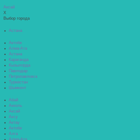
Аксай
X
Выбор города
Астана
Актобе
Алма-Ата
Астана
Караганда
Кызылорда
Павлодар
Петропавловск
Туркестан
Шымкент
Абай
Акколь
Аксай
Аксу
Актау
Актобе
Алга
Алма-Ата