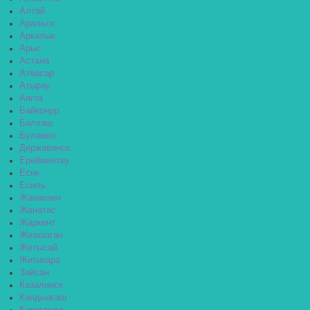
Алтай
Аральск
Аркалык
Арыс
Астана
Атбасар
Атырау
Аягоз
Байконур
Балхаш
Булаево
Державинск
Ерейментау
Есик
Есиль
Жанаозен
Жанатас
Жаркент
Жезказган
Жетысай
Житикара
Зайсан
Казалинск
Кандыагаш