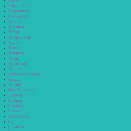
Семей
Сергеевка
Серебрянск
Степногорск
Степняк
Тайынша
Талгар
Талдыкорган
Тараз
Текели
Темиртау
Тобыл
Туркестан
Уральск
Усть-Каменогорск
Ушарал
Уштобе
Форт-Шевченко
Хромтау
Шалкар
Шардара
Шахтинск
Шемонаиха
Шу
Шымкент