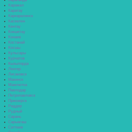
Караганда
Каражал
Каратау
Каркаралинск
Каскелен
Кентау
Кокшетау
Конаев
Костанай
Косшы
Кульсары
Курчатов
Кызылорда
Ленгер
Лисаковск
Макинск
Мамлютка
Павлодар
Петропавловск
Приозерск
Риддер
Рудный
Сарань
Сарыагаш
Сатпаев