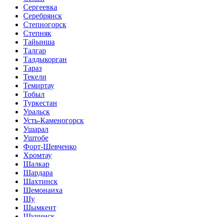
Сергеевка
Серебрянск
Степногорск
Степняк
Тайынша
Талгар
Талдыкорган
Тараз
Текели
Темиртау
Тобыл
Туркестан
Уральск
Усть-Каменогорск
Ушарал
Уштобе
Форт-Шевченко
Хромтау
Шалкар
Шардара
Шахтинск
Шемонаиха
Шу
Шымкент
Щучинск