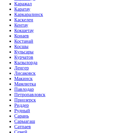
Каражал
Каратау
Каркаралинск
Каскелен
Кентау
Кокшетау
Конаев
Костанай
Косшы
Кульсары
Курчатов
Кызылорда
Ленгер
Лисаковск
Макинск
Мамлютка
Павлодар
Петропавловск
Приозерск
Риддер
Рудный
Сарань
Сарыагаш
Сатпаев
Семей