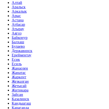
Алтай
Аральск
Аркалык
Арыс
Астана
Атбасар
Атырау
Аягоз
Байконур
Балхаш
Булаево
Державинск
Ерейментау
Есик
Есиль
Жанаозен
Жанатас
Жаркент
Жезказган
Жетысай
Житикара
Зайсан
Казалинск
Кандыагаш
Караганда