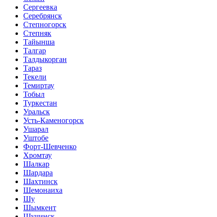
Сергеевка
Серебрянск
Степногорск
Степняк
Тайынша
Талгар
Талдыкорган
Тараз
Текели
Темиртау
Тобыл
Туркестан
Уральск
Усть-Каменогорск
Ушарал
Уштобе
Форт-Шевченко
Хромтау
Шалкар
Шардара
Шахтинск
Шемонаиха
Шу
Шымкент
Щучинск