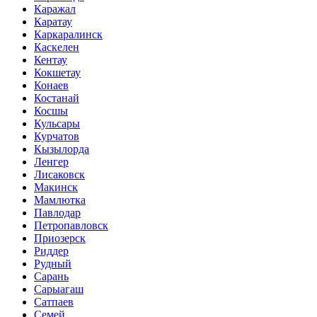
Каражал
Каратау
Каркаралинск
Каскелен
Кентау
Кокшетау
Конаев
Костанай
Косшы
Кульсары
Курчатов
Кызылорда
Ленгер
Лисаковск
Макинск
Мамлютка
Павлодар
Петропавловск
Приозерск
Риддер
Рудный
Сарань
Сарыагаш
Сатпаев
Семей