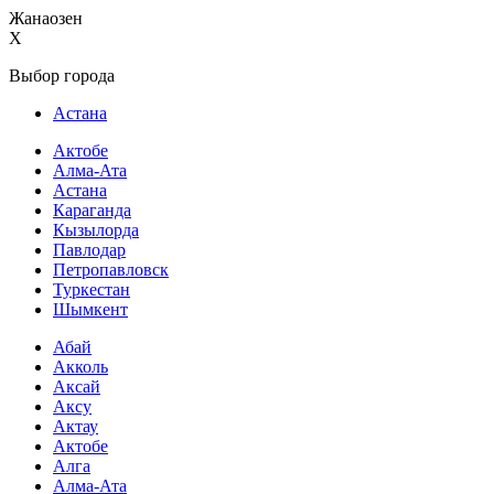
Жанаозен
X
Выбор города
Астана
Актобе
Алма-Ата
Астана
Караганда
Кызылорда
Павлодар
Петропавловск
Туркестан
Шымкент
Абай
Акколь
Аксай
Аксу
Актау
Актобе
Алга
Алма-Ата