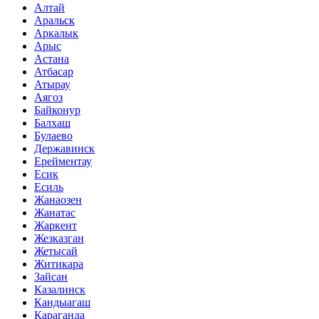
Алтай
Аральск
Аркалык
Арыс
Астана
Атбасар
Атырау
Аягоз
Байконур
Балхаш
Булаево
Державинск
Ерейментау
Есик
Есиль
Жанаозен
Жанатас
Жаркент
Жезказган
Жетысай
Житикара
Зайсан
Казалинск
Кандыагаш
Караганда