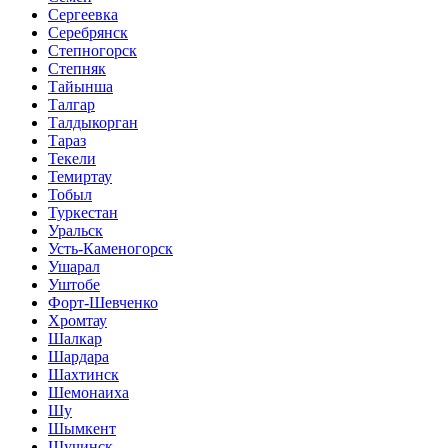
Сергеевка
Серебрянск
Степногорск
Степняк
Тайынша
Талгар
Талдыкорган
Тараз
Текели
Темиртау
Тобыл
Туркестан
Уральск
Усть-Каменогорск
Ушарал
Уштобе
Форт-Шевченко
Хромтау
Шалкар
Шардара
Шахтинск
Шемонаиха
Шу
Шымкент
Щучинск