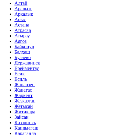
Алтай
Аральск
Аркалык
Арыс
Астана
Атбасар
Атырау
Аягоз
Байконур
Балхаш
Булаево
Державинск
Ерейментау
Есик
Есиль
Жанаозен
Жанатас
Жаркент
Жезказган
Жетысай
Житикара
Зайсан
Казалинск
Кандыагаш
Караганда