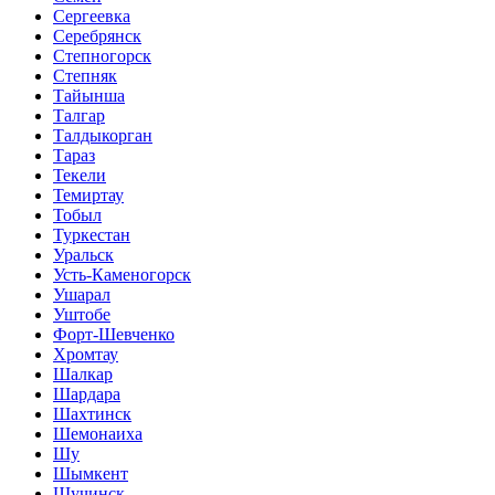
Сергеевка
Серебрянск
Степногорск
Степняк
Тайынша
Талгар
Талдыкорган
Тараз
Текели
Темиртау
Тобыл
Туркестан
Уральск
Усть-Каменогорск
Ушарал
Уштобе
Форт-Шевченко
Хромтау
Шалкар
Шардара
Шахтинск
Шемонаиха
Шу
Шымкент
Щучинск