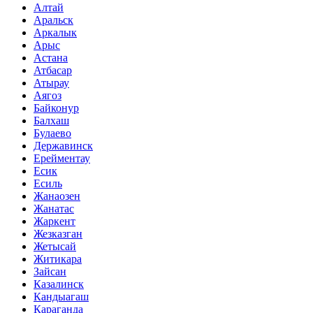
Алтай
Аральск
Аркалык
Арыс
Астана
Атбасар
Атырау
Аягоз
Байконур
Балхаш
Булаево
Державинск
Ерейментау
Есик
Есиль
Жанаозен
Жанатас
Жаркент
Жезказган
Жетысай
Житикара
Зайсан
Казалинск
Кандыагаш
Караганда