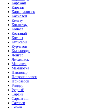
Каражал
Каратау
Каркаралинск
Каскелен
Кентау
Кокшетау
Конаев
Костанай
Косшы
Кульсары
Курчатов
Кызылорда
Ленгер
Лисаковск
Макинск
Мамлютка
Павлодар
Петропавловск
Приозерск
Риддер
Рудный
Сарань
Сарыагаш
Сатпаев
Семей