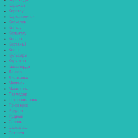
Караганда
Каражал
Каратау
Каркаралинск
Каскелен
Кентау
Кокшетау
Конаев
Костанай
Косшы
Кульсары
Курчатов
Кызылорда
Ленгер
Лисаковск
Макинск
Мамлютка
Павлодар
Петропавловск
Приозерск
Риддер
Рудный
Сарань
Сарыагаш
Сатпаев