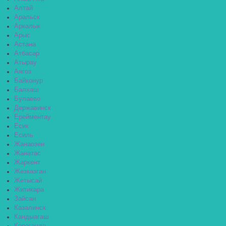
Алтай
Аральск
Аркалык
Арыс
Астана
Атбасар
Атырау
Аягоз
Байконур
Балхаш
Булаево
Державинск
Ерейментау
Есик
Есиль
Жанаозен
Жанатас
Жаркент
Жезказган
Жетысай
Житикара
Зайсан
Казалинск
Кандыагаш