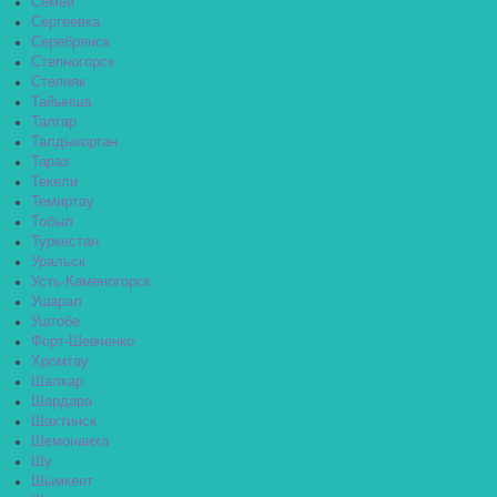
Семей
Сергеевка
Серебрянск
Степногорск
Степняк
Тайынша
Талгар
Талдыкорган
Тараз
Текели
Темиртау
Тобыл
Туркестан
Уральск
Усть-Каменогорск
Ушарал
Уштобе
Форт-Шевченко
Хромтау
Шалкар
Шардара
Шахтинск
Шемонаиха
Шу
Шымкент