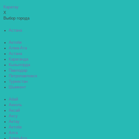
Каратау
X
Выбор города
Астана
Актобе
Алма-Ата
Астана
Караганда
Кызылорда
Павлодар
Петропавловск
Туркестан
Шымкент
Абай
Акколь
Аксай
Аксу
Актау
Актобе
Алга
Алма-Ата