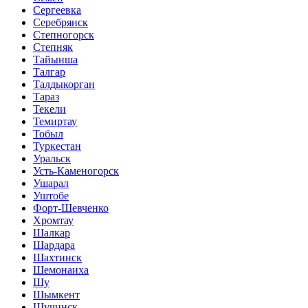
Сергеевка
Серебрянск
Степногорск
Степняк
Тайынша
Талгар
Талдыкорган
Тараз
Текели
Темиртау
Тобыл
Туркестан
Уральск
Усть-Каменогорск
Ушарал
Уштобе
Форт-Шевченко
Хромтау
Шалкар
Шардара
Шахтинск
Шемонаиха
Шу
Шымкент
Щучинск