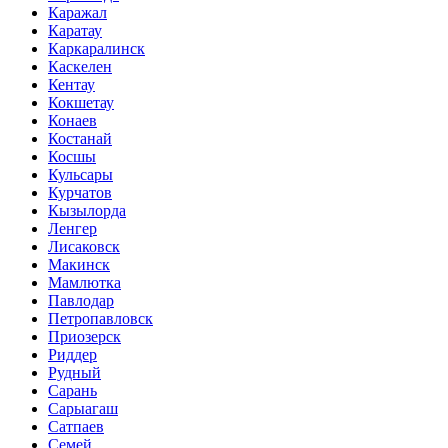
Каражал
Каратау
Каркаралинск
Каскелен
Кентау
Кокшетау
Конаев
Костанай
Косшы
Кульсары
Курчатов
Кызылорда
Ленгер
Лисаковск
Макинск
Мамлютка
Павлодар
Петропавловск
Приозерск
Риддер
Рудный
Сарань
Сарыагаш
Сатпаев
Семей