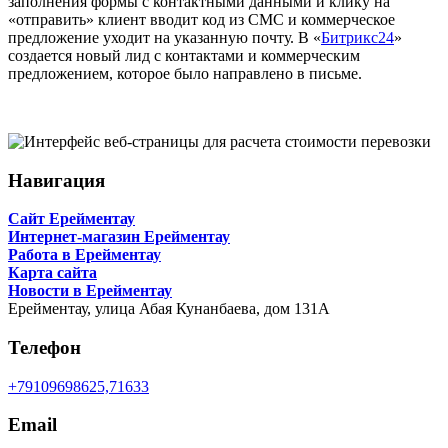
заполнения формы с контактными данными и клику на
«отправить» клиент вводит код из СМС и коммерческое
предложение уходит на указанную почту. В «
Битрикс24
»
создается новый лид с контактами и коммерческим
предложением, которое было направлено в письме.
Навигация
Сайт Ерейментау
Интернет-магазин Ерейментау
Работа в Ерейментау
Карта сайта
Новости в Ерейментау
Ерейментау,
улица Абая Кунанбаева, дом 131А
Телефон
+79109698625,71633
Email