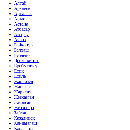
Алтай
Аральск
Аркалык
Арыс
Астана
Атбасар
Атырау
Аягоз
Байконур
Балхаш
Булаево
Державинск
Ерейментау
Есик
Есиль
Жанаозен
Жанатас
Жаркент
Жезказган
Жетысай
Житикара
Зайсан
Казалинск
Кандыагаш
Караганда