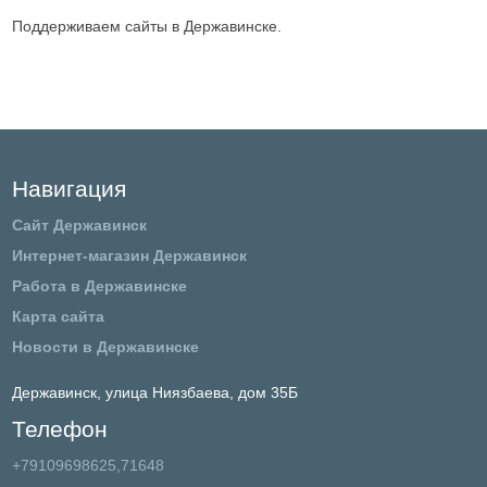
Поддерживаем сайты в Державинске.
Навигация
Сайт Державинск
Интернет-магазин Державинск
Работа в Державинске
Карта сайта
Новости в Державинске
Державинск,
улица Ниязбаева, дом 35Б
Телефон
+79109698625,71648