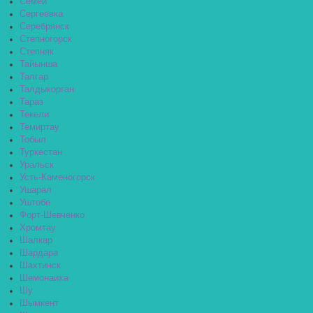
Семей
Сергеевка
Серебрянск
Степногорск
Степняк
Тайынша
Талгар
Талдыкорган
Тараз
Текели
Темиртау
Тобыл
Туркестан
Уральск
Усть-Каменогорск
Ушарал
Уштобе
Форт-Шевченко
Хромтау
Шалкар
Шардара
Шахтинск
Шемонаиха
Шу
Шымкент