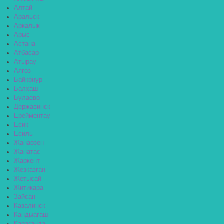
Алтай
Аральск
Аркалык
Арыс
Астана
Атбасар
Атырау
Аягоз
Байконур
Балхаш
Булаево
Державинск
Ерейментау
Есик
Есиль
Жанаозен
Жанатас
Жаркент
Жезказган
Жетысай
Житикара
Зайсан
Казалинск
Кандыагаш