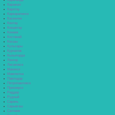
Караганда
Каражал
Каратау
Каркаралинск
Каскелен
Кентау
Кокшетау
Конаев
Костанай
Косшы
Кульсары
Курчатов
Кызылорда
Ленгер
Лисаковск
Макинск
Мамлютка
Павлодар
Петропавловск
Приозерск
Риддер
Рудный
Сарань
Сарыагаш
Сатпаев