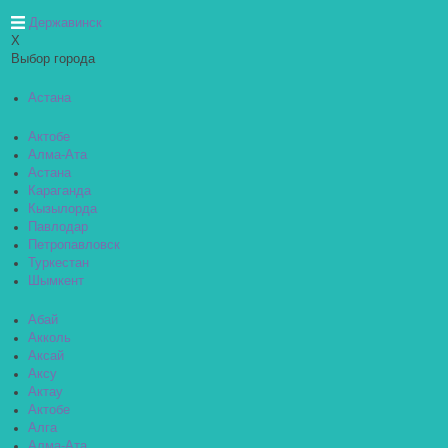
Державинск
X
Выбор города
Астана
Актобе
Алма-Ата
Астана
Караганда
Кызылорда
Павлодар
Петропавловск
Туркестан
Шымкент
Абай
Акколь
Аксай
Аксу
Актау
Актобе
Алга
Алма-Ата