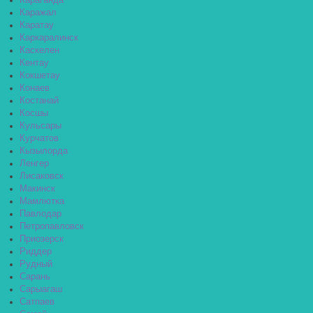
Караганда
Каражал
Каратау
Каркаралинск
Каскелен
Кентау
Кокшетау
Конаев
Костанай
Косшы
Кульсары
Курчатов
Кызылорда
Ленгер
Лисаковск
Макинск
Мамлютка
Павлодар
Петропавловск
Приозерск
Риддер
Рудный
Сарань
Сарыагаш
Сатпаев