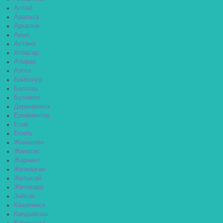
Алтай
Аральск
Аркалык
Арыс
Астана
Атбасар
Атырау
Аягоз
Байконур
Балхаш
Булаево
Державинск
Ерейментау
Есик
Есиль
Жанаозен
Жанатас
Жаркент
Жезказган
Жетысай
Житикара
Зайсан
Казалинск
Кандыагаш