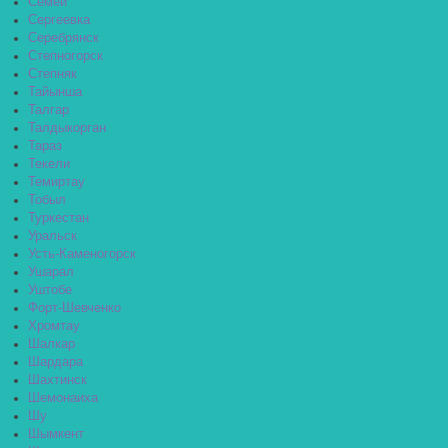
Семей
Сергеевка
Серебрянск
Степногорск
Степняк
Тайынша
Талгар
Талдыкорган
Тараз
Текели
Темиртау
Тобыл
Туркестан
Уральск
Усть-Каменогорск
Ушарал
Уштобе
Форт-Шевченко
Хромтау
Шалкар
Шардара
Шахтинск
Шемонаиха
Шу
Шымкент