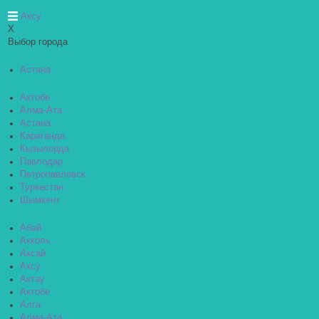
Аксу
X
Выбор города
Астана
Актобе
Алма-Ата
Астана
Караганда
Кызылорда
Павлодар
Петропавловск
Туркестан
Шымкент
Абай
Акколь
Аксай
Аксу
Актау
Актобе
Алга
Алма-Ата