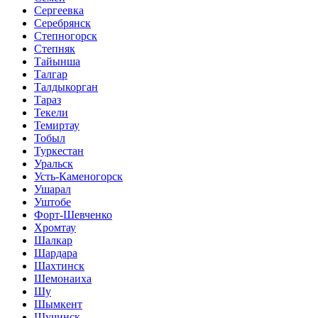
Сергеевка
Серебрянск
Степногорск
Степняк
Тайынша
Талгар
Талдыкорган
Тараз
Текели
Темиртау
Тобыл
Туркестан
Уральск
Усть-Каменогорск
Ушарал
Уштобе
Форт-Шевченко
Хромтау
Шалкар
Шардара
Шахтинск
Шемонаиха
Шу
Шымкент
Щучинск