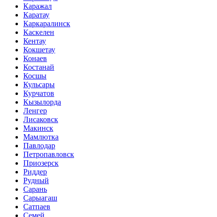
Каражал
Каратау
Каркаралинск
Каскелен
Кентау
Кокшетау
Конаев
Костанай
Косшы
Кульсары
Курчатов
Кызылорда
Ленгер
Лисаковск
Макинск
Мамлютка
Павлодар
Петропавловск
Приозерск
Риддер
Рудный
Сарань
Сарыагаш
Сатпаев
Семей