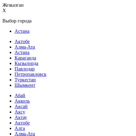
Жезказган
X
Выбор города
Астана
Актобе
Алма-Ата
Астана
Караганда
Кызылорда
Павлодар
Петропавловск
Туркестан
Шымкент
Абай
Акколь
Аксай
Аксу
Актау
Актобе
Алга
Алма-Ата