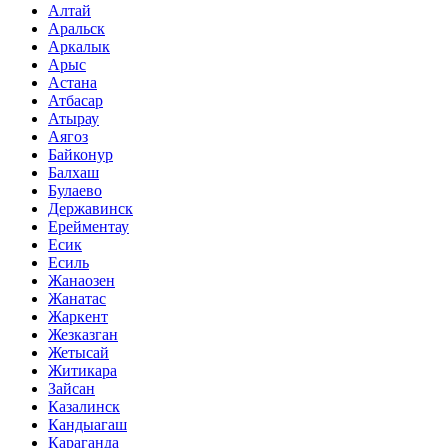
Алтай
Аральск
Аркалык
Арыс
Астана
Атбасар
Атырау
Аягоз
Байконур
Балхаш
Булаево
Державинск
Ерейментау
Есик
Есиль
Жанаозен
Жанатас
Жаркент
Жезказган
Жетысай
Житикара
Зайсан
Казалинск
Кандыагаш
Караганда