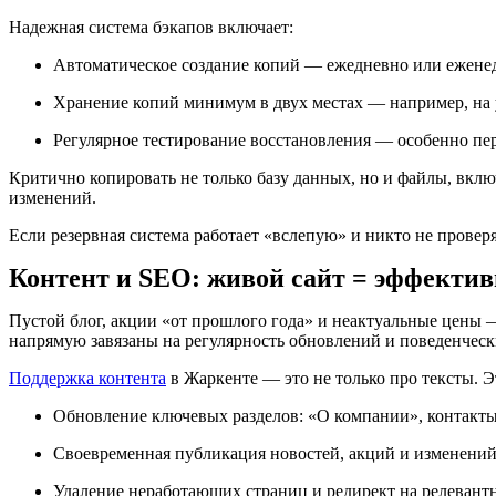
Надежная система бэкапов включает:
Автоматическое создание копий — ежедневно или еженеде
Хранение копий минимум в двух местах — например, на у
Регулярное тестирование восстановления — особенно п
Критично копировать не только базу данных, но и файлы, вк
изменений.
Если резервная система работает «вслепую» и никто не проверя
Контент и SEO: живой сайт = эффекти
Пустой блог, акции «от прошлого года» и неактуальные цены
напрямую завязаны на регулярность обновлений и поведенческ
Поддержка контента
в Жаркенте — это не только про тексты. Э
Обновление ключевых разделов: «О компании», контакты
Своевременная публикация новостей, акций и изменений 
Удаление неработающих страниц и редирект на релеван