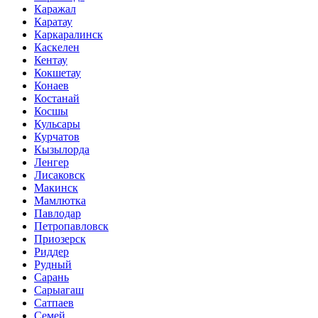
Каражал
Каратау
Каркаралинск
Каскелен
Кентау
Кокшетау
Конаев
Костанай
Косшы
Кульсары
Курчатов
Кызылорда
Ленгер
Лисаковск
Макинск
Мамлютка
Павлодар
Петропавловск
Приозерск
Риддер
Рудный
Сарань
Сарыагаш
Сатпаев
Семей