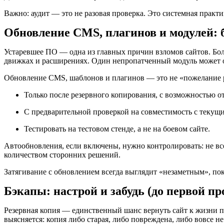
Важно: аудит — это не разовая проверка. Это системная практи
Обновление CMS, плагинов и модулей: б
Устаревшее ПО — одна из главных причин взломов сайтов. Бо
движках и расширениях. Один непропатченный модуль может о
Обновление CMS, шаблонов и плагинов — это не «пожелание ра
Только после резервного копирования, с возможностью от
С предварительной проверкой на совместимость с текущ
Тестировать на тестовом стенде, а не на боевом сайте.
Автообновления, если включены, нужно контролировать: не все
количеством сторонних решений.
Затягивание с обновлением всегда выглядит «незаметным», пока
Бэкапы: настрой и забудь (до первой п
Резервная копия — единственный шанс вернуть сайт к жизни по
выясняется: копия либо старая, либо повреждена, либо вовсе не