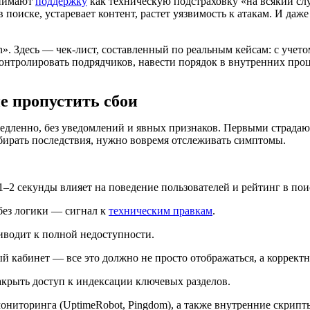
инимают
поддержку
как техническую подстраховку «на всякий случ
 поиске, устаревает контент, растет уязвимость к атакам. И да
n». Здесь — чек-лист, составленный по реальным кейсам: с учето
 контролировать подрядчиков, навести порядок в внутренних про
е пропустить сбои
дленно, без уведомлений и явных признаков. Первыми страдают 
збирать последствия, нужно вовремя отслеживать симптомы.
2 секунды влияет на поведение пользователей и рейтинг в пои
без логики — сигнал к
техническим правкам
.
водит к полной недоступности.
 кабинет — все это должно не просто отображаться, а коррект
крыть доступ к индексации ключевых разделов.
ниторинга (UptimeRobot, Pingdom), а также внутренние скрипт