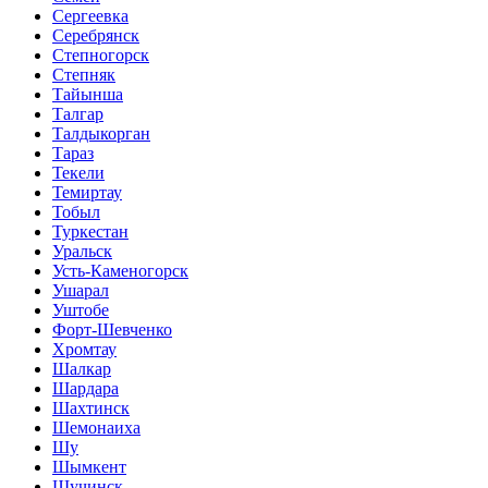
Сергеевка
Серебрянск
Степногорск
Степняк
Тайынша
Талгар
Талдыкорган
Тараз
Текели
Темиртау
Тобыл
Туркестан
Уральск
Усть-Каменогорск
Ушарал
Уштобе
Форт-Шевченко
Хромтау
Шалкар
Шардара
Шахтинск
Шемонаиха
Шу
Шымкент
Щучинск