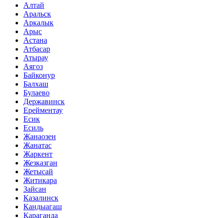
Алтай
Аральск
Аркалык
Арыс
Астана
Атбасар
Атырау
Аягоз
Байконур
Балхаш
Булаево
Державинск
Ерейментау
Есик
Есиль
Жанаозен
Жанатас
Жаркент
Жезказган
Жетысай
Житикара
Зайсан
Казалинск
Кандыагаш
Караганда