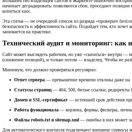
Большинство владельцев сайтов в Жаркенте ошибочно воспр
начинает деградировать: появляются сбои, проседают позиции в
копиться хаос.
Эта статья — не очередной список из разряда «проверьте favico
безопасность и эффективность сайта. Подойдет тем, кто хочет
занимается на практике.
Технический аудит и мониторинг: как н
Сайт может выглядеть рабочим, но уже «сыпаться» внутри — ме
(снижение позиций), и только потом — владелец. Чтобы не ра
Минимум, что должно проверяться регулярно:
Ответ сервера
— превышение времени отклика даже на 1–
Статусы страниц
— 404, 500, битые ссылки, редиректы 
Домен и SSL-сертификат
— истекший срок действия при
Работа функционала
— корзина, формы, фильтры, личный
Файлы robots.txt и sitemap.xml
— ошибка в них может за
Для автоматического контроля подключают внешние сервисы мо