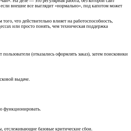
ай». На деле — это регулярная работа, без которой сайт
же если внешне все выглядит «нормально», под капотом может
м того, что действительно влияет на работоспособность,
цессах или просто понять, чем техническая поддержка
пользователи (отказались оформлять заказ), затем поисковики
сковой выдаче.
но функционировать.
ы, отслеживающие базовые критические сбои.