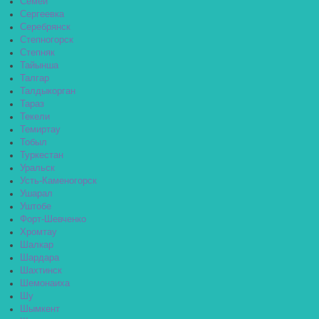
Семей
Сергеевка
Серебрянск
Степногорск
Степняк
Тайынша
Талгар
Талдыкорган
Тараз
Текели
Темиртау
Тобыл
Туркестан
Уральск
Усть-Каменогорск
Ушарал
Уштобе
Форт-Шевченко
Хромтау
Шалкар
Шардара
Шахтинск
Шемонаиха
Шу
Шымкент