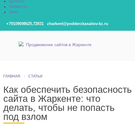
Щучинск
Экибастуз
Эмба
+79109698625,72831
zharkent@podderzkasaitov-kz.ru
ГЛАВНАЯ
СТАТЬИ
Как обеспечить безопасность
сайта в Жаркенте: что
делать, чтобы не попасть
под взлом