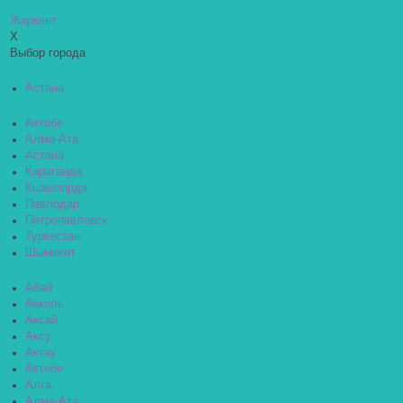
Жаркент
X
Выбор города
Астана
Актобе
Алма-Ата
Астана
Караганда
Кызылорда
Павлодар
Петропавловск
Туркестан
Шымкент
Абай
Акколь
Аксай
Аксу
Актау
Актобе
Алга
Алма-Ата