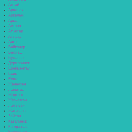
Алтай
Аральск
Аркалык
Арыс
Астана
Атбасар
Атырау
Аягоз
Байконур
Балхаш
Булаево
Державинск
Ерейментау
Есик
Есиль
Жанаозен
Жанатас
Жаркент
Жезказган
Жетысай
Житикара
Зайсан
Казалинск
Кандыагаш