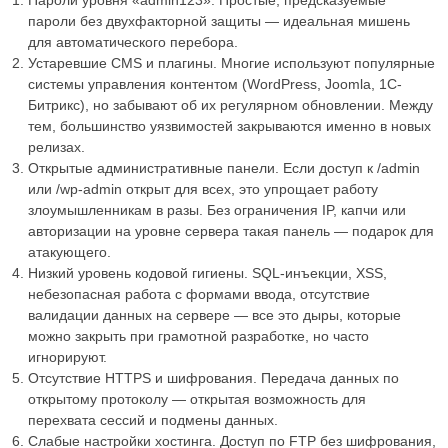
Пароли уровня «admin123». Простые, предсказуемые
пароли без двухфакторной защиты — идеальная мишень
для автоматического перебора.
Устаревшие CMS и плагины. Многие используют популярные
системы управления контентом (WordPress, Joomla, 1С-
Битрикс), но забывают об их регулярном обновлении. Между
тем, большинство уязвимостей закрываются именно в новых
релизах.
Открытые административные панели. Если доступ к /admin
или /wp-admin открыт для всех, это упрощает работу
злоумышленникам в разы. Без ограничения IP, капчи или
авторизации на уровне сервера такая панель — подарок для
атакующего.
Низкий уровень кодовой гигиены. SQL-инъекции, XSS,
небезопасная работа с формами ввода, отсутствие
валидации данных на сервере — все это дыры, которые
можно закрыть при грамотной разработке, но часто
игнорируют.
Отсутствие HTTPS и шифрования. Передача данных по
открытому протоколу — открытая возможность для
перехвата сессий и подмены данных.
Слабые настройки хостинга. Доступ по FTP без шифрования,