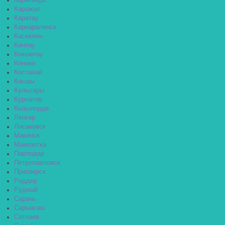
Караганда
Каражал
Каратау
Каркаралинск
Каскелен
Кентау
Кокшетау
Конаев
Костанай
Косшы
Кульсары
Курчатов
Кызылорда
Ленгер
Лисаковск
Макинск
Мамлютка
Павлодар
Петропавловск
Приозерск
Риддер
Рудный
Сарань
Сарыагаш
Сатпаев