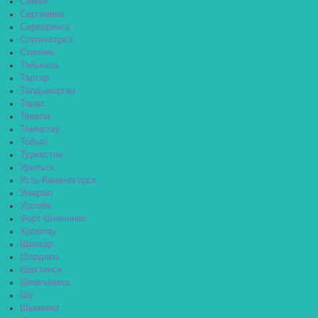
Семей
Сергеевка
Серебрянск
Степногорск
Степняк
Тайынша
Талгар
Талдыкорган
Тараз
Текели
Темиртау
Тобыл
Туркестан
Уральск
Усть-Каменогорск
Ушарал
Уштобе
Форт-Шевченко
Хромтау
Шалкар
Шардара
Шахтинск
Шемонаиха
Шу
Шымкент