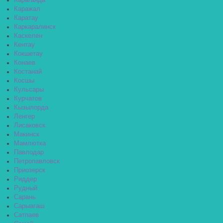
Караганда
Каражал
Каратау
Каркаралинск
Каскелен
Кентау
Кокшетау
Конаев
Костанай
Косшы
Кульсары
Курчатов
Кызылорда
Ленгер
Лисаковск
Макинск
Мамлютка
Павлодар
Петропавловск
Приозерск
Риддер
Рудный
Сарань
Сарыагаш
Сатпаев