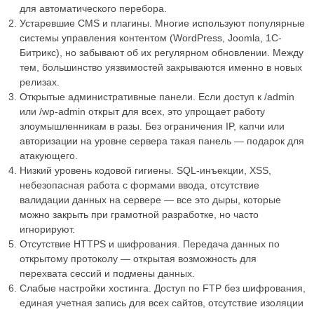
для автоматического перебора.
Устаревшие CMS и плагины. Многие используют популярные
системы управления контентом (WordPress, Joomla, 1С-
Битрикс), но забывают об их регулярном обновлении. Между
тем, большинство уязвимостей закрываются именно в новых
релизах.
Открытые административные панели. Если доступ к /admin
или /wp-admin открыт для всех, это упрощает работу
злоумышленникам в разы. Без ограничения IP, капчи или
авторизации на уровне сервера такая панель — подарок для
атакующего.
Низкий уровень кодовой гигиены. SQL-инъекции, XSS,
небезопасная работа с формами ввода, отсутствие
валидации данных на сервере — все это дыры, которые
можно закрыть при грамотной разработке, но часто
игнорируют.
Отсутствие HTTPS и шифрования. Передача данных по
открытому протоколу — открытая возможность для
перехвата сессий и подмены данных.
Слабые настройки хостинга. Доступ по FTP без шифрования,
единая учетная запись для всех сайтов, отсутствие изоляции