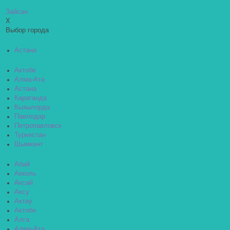
Зайсан
X
Выбор города
Астана
Актобе
Алма-Ата
Астана
Караганда
Кызылорда
Павлодар
Петропавловск
Туркестан
Шымкент
Абай
Акколь
Аксай
Аксу
Актау
Актобе
Алга
Алма-Ата