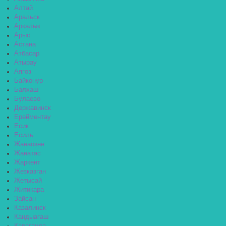
Алтай
Аральск
Аркалык
Арыс
Астана
Атбасар
Атырау
Аягоз
Байконур
Балхаш
Булаево
Державинск
Ерейментау
Есик
Есиль
Жанаозен
Жанатас
Жаркент
Жезказган
Жетысай
Житикара
Зайсан
Казалинск
Кандыагаш