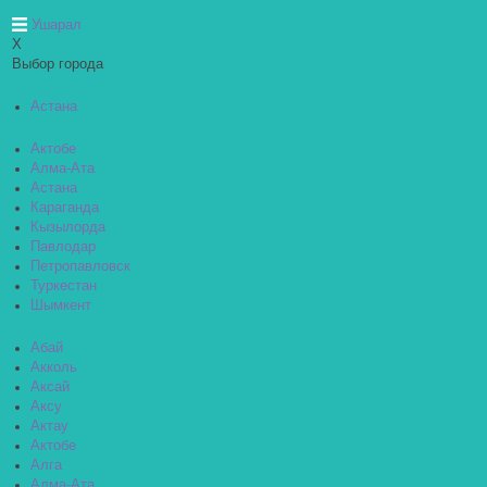
Ушарал
X
Выбор города
Астана
Актобе
Алма-Ата
Астана
Караганда
Кызылорда
Павлодар
Петропавловск
Туркестан
Шымкент
Абай
Акколь
Аксай
Аксу
Актау
Актобе
Алга
Алма-Ата