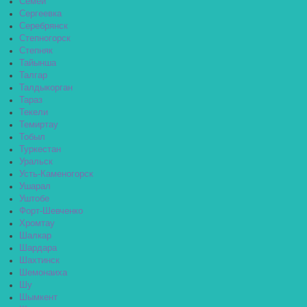
Семей
Сергеевка
Серебрянск
Степногорск
Степняк
Тайынша
Талгар
Талдыкорган
Тараз
Текели
Темиртау
Тобыл
Туркестан
Уральск
Усть-Каменогорск
Ушарал
Уштобе
Форт-Шевченко
Хромтау
Шалкар
Шардара
Шахтинск
Шемонаиха
Шу
Шымкент