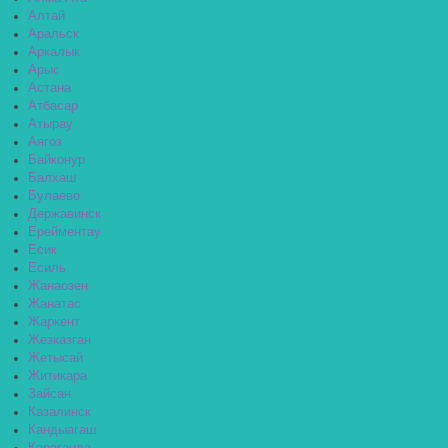
Алтай
Аральск
Аркалык
Арыс
Астана
Атбасар
Атырау
Аягоз
Байконур
Балхаш
Булаево
Державинск
Ерейментау
Есик
Есиль
Жанаозен
Жанатас
Жаркент
Жезказган
Жетысай
Житикара
Зайсан
Казалинск
Кандыагаш