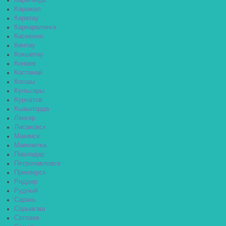
Караганда
Каражал
Каратау
Каркаралинск
Каскелен
Кентау
Кокшетау
Конаев
Костанай
Косшы
Кульсары
Курчатов
Кызылорда
Ленгер
Лисаковск
Макинск
Мамлютка
Павлодар
Петропавловск
Приозерск
Риддер
Рудный
Сарань
Сарыагаш
Сатпаев